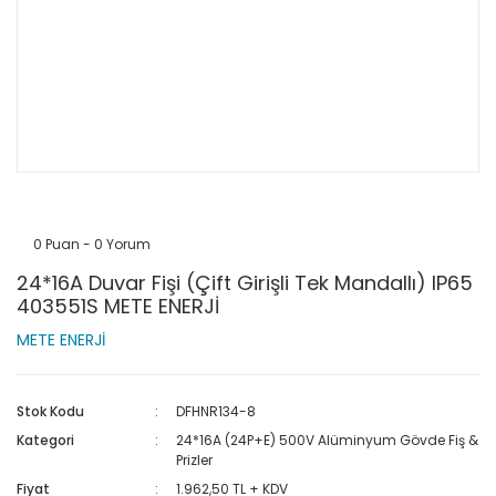
0 Puan - 0 Yorum
24*16A Duvar Fişi (Çift Girişli Tek Mandallı) IP65
403551S METE ENERJİ
METE ENERJİ
Stok Kodu
DFHNR134-8
Kategori
24*16A (24P+E) 500V Alüminyum Gövde Fiş &
Prizler
Fiyat
1.962,50 TL + KDV