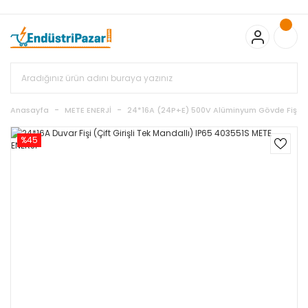
20.000TL ve Üzeri Alışverişlerinizde KARGO BEDAVA
TC Standart
Bayonet J Tip Termokupul Ürünlerinde 50 Adet Alımlarda
Sepette Ekstra %5 İskonto...
50.000,00TL ve Üzeri EMKO Ürünleri
Alışverişlerinizde Sepette %5 EK İNDİRİM...
TC Standart Bayonet J
Tip Termokupul Ürünlerinde 250 Adet Alımlarda Sepette Ekstra
%15 İskonto...
50.000,00TL ve Üzeri GEMO Ürünleri
Alışverişlerinizde Sepette %3 EK İNDİRİM...
50.000,00TL ve Üzeri
EMKO Ürünleri Alışverişlerinizde Sepette %5 EK İNDİRİM...
TC
Anasayfa
METE ENERJİ
24*16A (24P+E) 500V Alüminyum Gövde Fiş & P
Standart Bayonet J Tip Termokupul Ürünlerinde 100 Adet
Alımlarda Sepette Ekstra %10 İskonto...
%45