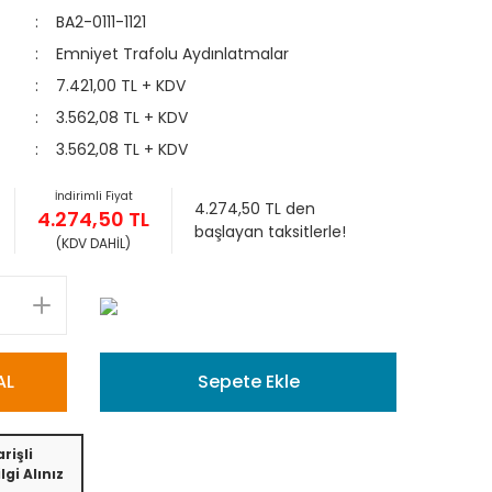
BA2-0111-1121
Emniyet Trafolu Aydınlatmalar
7.421,00 TL + KDV
3.562,08 TL + KDV
3.562,08 TL + KDV
İndirimli Fiyat
4.274,50 TL den
4.274,50 TL
başlayan taksitlerle!
(KDV DAHİL)
AL
Sepete Ekle
rişli
lgi Alınız