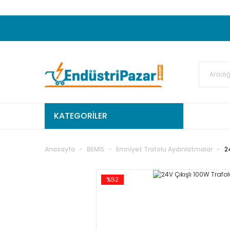
20.000TL ve Üzeri Alışverişlerinizde KARGO
50.000,00TL ve Üzeri EMKO Ürünleri Alışverişleri
Ekstra %15 İskonto...
50.000,00TL ve Üzeri GEMO Ür
%5 EK İNDİRİM...
TC Standart
KATEGORİLER
Anasayfa
BEMİS
Emniyet Trafolu Aydınlatmalar
2
%52