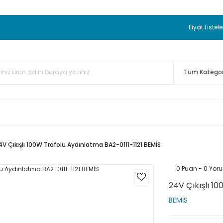
 BEDAVA
TC Standart Bayonet J Tip Termokupul Ürünlerinde 50 
nizde Sepette %5 EK İNDİRİM...
TC Standart Bayonet J Tip Term
Fiyat Listele
ünleri Alışverişlerinizde Sepette %3 EK İNDİRİM...
50.000,00TL 
 Bayonet J Tip Termokupul Ürünlerinde 100 Adet Alımlarda Se
4V Çıkışlı 100W Trafolu Aydınlatma BA2-0111-1121 BEMİS
0 Puan - 0 Yor
24V Çıkışlı 1
BEMİS