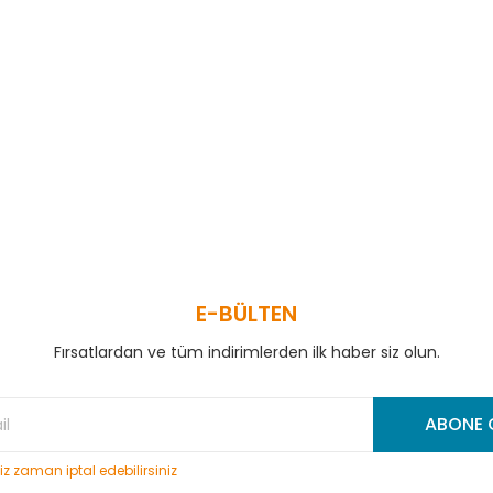
 ve diğer konularda yetersiz gördüğünüz noktaları öneri formunu kullanar
Bu ürüne ilk yorumu siz yapın!
Yorum Yaz
E-BÜLTEN
Fırsatlardan ve tüm indirimlerden ilk haber siz olun.
Gönder
ABONE 
niz zaman iptal edebilirsiniz