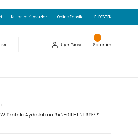
Adet Alımlarda Sepette Ekstra %5 İskonto...
okupul Ürünlerinde 250 Adet Alımlarda Sepette
ri
Kullanım Kılavuzları
Online Tahsilat
E-DESTEK
ve Üzeri EMKO Ürünleri Alışverişlerinizde Sepette
pette Ekstra %10 İskonto...
Üye Girişi
Sepetim
um
00W Trafolu Aydınlatma BA2-0111-1121 BEMİS