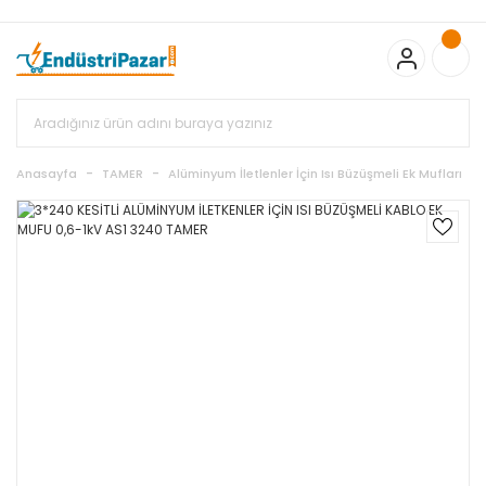
20.000TL ve Üzeri Alışverişlerinizde KARGO BEDAVA
TC Standart
Bayonet J Tip Termokupul Ürünlerinde 50 Adet Alımlarda
Sepette Ekstra %5 İskonto...
50.000,00TL ve Üzeri EMKO Ürünleri
Alışverişlerinizde Sepette %5 EK İNDİRİM...
TC Standart Bayonet J
Tip Termokupul Ürünlerinde 250 Adet Alımlarda Sepette Ekstra
%15 İskonto...
50.000,00TL ve Üzeri GEMO Ürünleri
Alışverişlerinizde Sepette %3 EK İNDİRİM...
50.000,00TL ve Üzeri
EMKO Ürünleri Alışverişlerinizde Sepette %5 EK İNDİRİM...
TC
Anasayfa
TAMER
Alüminyum İletlenler İçin Isı Büzüşmeli Ek Mufları
Standart Bayonet J Tip Termokupul Ürünlerinde 100 Adet
Alımlarda Sepette Ekstra %10 İskonto...