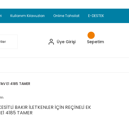
Adet Alımlarda Sepette Ekstra %5 İskonto...
okupul Ürünlerinde 250 Adet Alımlarda Sepette
ri
Kullanım Kılavuzları
Online Tahsilat
E-DESTEK
ve Üzeri EMKO Ürünleri Alışverişlerinizde Sepette
pette Ekstra %10 İskonto...
Üye Girişi
Sepetim
-1kV E1 4185 TAMER
um
ESİTLİ BAKIR İLETKENLER İÇİN REÇİNELİ EK
 E1 4185 TAMER