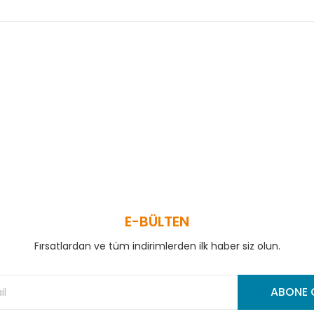
 ve diğer konularda yetersiz gördüğünüz noktaları öneri formunu kullanar
Bu ürüne ilk yorumu siz yapın!
Yorum Yaz
E-BÜLTEN
Fırsatlardan ve tüm indirimlerden ilk haber siz olun.
Gönder
ABONE 