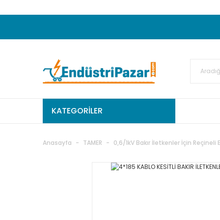
20.000TL ve Üzeri Alışverişlerinizde KARGO
50.000,00TL ve Üzeri EMKO Ürünleri Alışverişleri
Ekstra %15 İskonto...
50.000,00TL ve Üzeri GEMO Ür
%5 EK İNDİRİM...
TC Standart
KATEGORİLER
Anasayfa
TAMER
0,6/1kV Bakır İletkenler İçin Reçineli 