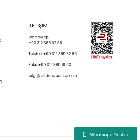
İLETİŞİM
WhatsApp:
k
+90 312 385 32 86
Telefon:
+90 312 385 32 86
Faks:
+90 312 385 19 90
bilgi@cndendustri.com.tr
m
Whatsapp Destek