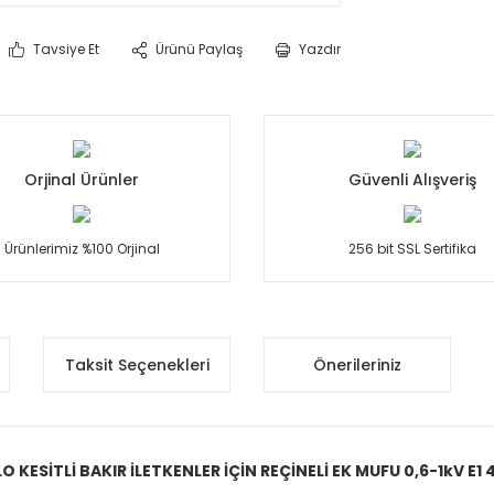
Tavsiye Et
Ürünü Paylaş
Yazdır
Orjinal Ürünler
Güvenli Alışveriş
Ürünlerimiz %100 Orjinal
256 bit SSL Sertifika
Taksit Seçenekleri
Önerileriniz
O KESİTLİ BAKIR İLETKENLER İÇİN REÇİNELİ EK MUFU 0,6-1kV E1