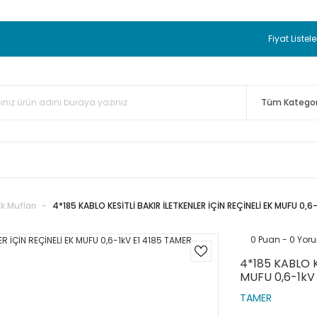
 BEDAVA
TC Standart Bayonet J Tip Termokupul Ürünlerinde 50 
nizde Sepette %5 EK İNDİRİM...
TC Standart Bayonet J Tip Term
Fiyat Listele
ünleri Alışverişlerinizde Sepette %3 EK İNDİRİM...
50.000,00TL 
 Bayonet J Tip Termokupul Ürünlerinde 100 Adet Alımlarda Se
Ek Mufları
4*185 KABLO KESİTLİ BAKIR İLETKENLER İÇİN REÇİNELİ EK MUFU 0,6
0 Puan - 0 Yor
4*185 KABLO K
MUFU 0,6-1kV
TAMER