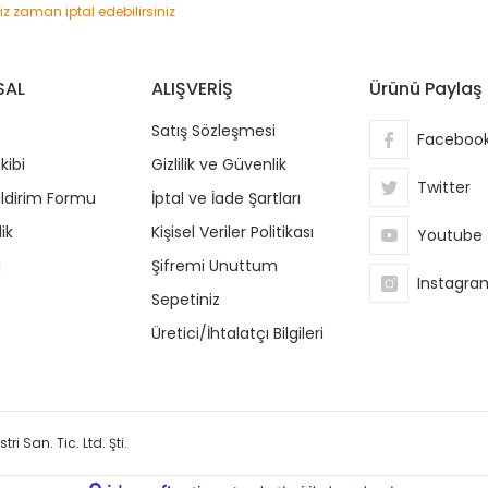
niz zaman iptal edebilirsiniz
SAL
ALIŞVERİŞ
Ürünü Paylaş
Satış Sözleşmesi
Faceboo
kibi
Gizlilik ve Güvenlik
Twitter
ildirim Formu
İptal ve İade Şartları
ik
Kişisel Veriler Politikası
Youtube
i
Şifremi Unuttum
Instagra
Sepetiniz
Üretici/İhtalatçı Bilgileri
ri San. Tic. Ltd. Şti.