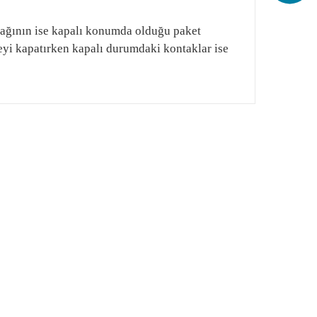
tağının ise kapalı konumda olduğu paket
eyi kapatırken kapalı durumdaki kontaklar ise
ak tarafımıza iletebilirsiniz.