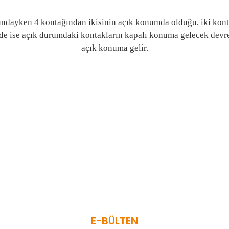
mundayken 4 kontağından ikisinin açık konumda olduğu, iki kon
ğinde ise açık durumdaki kontakların kapalı konuma gelecek devr
açık konuma gelir.
 ve diğer konularda yetersiz gördüğünüz noktaları öneri formunu kullanar
Bu ürüne ilk yorumu siz yapın!
Yorum Yaz
E-BÜLTEN