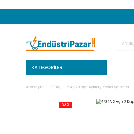
20.000TL ve Üzeri Alışverişlerinizde KARGO
50.000,00TL ve Üzeri EMKO Ürünleri Alışverişleri
Ekstra %15 İskonto...
50.000,00TL ve Üzeri GEMO Ür
%5 EK İNDİRİM...
TC Standart
KATEGORİLER
Anasayfa
OPAŞ
2 Aç 2 Kapa Ayırıcı / Kesici Şalterler
%30