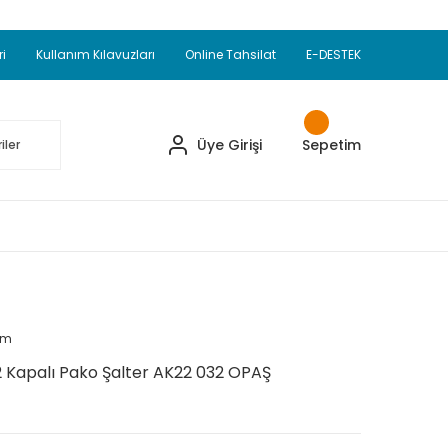
Adet Alımlarda Sepette Ekstra %5 İskonto...
okupul Ürünlerinde 250 Adet Alımlarda Sepette
ri
Kullanım Kılavuzları
Online Tahsilat
E-DESTEK
ve Üzeri EMKO Ürünleri Alışverişlerinizde Sepette
pette Ekstra %10 İskonto...
Üye Girişi
Sepetim
um
2 Kapalı Pako Şalter AK22 032 OPAŞ