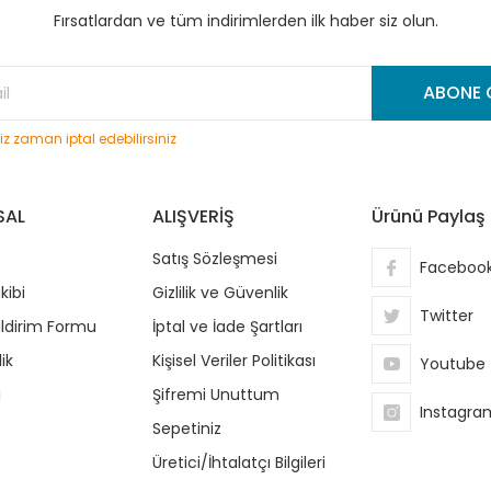
Fırsatlardan ve tüm indirimlerden ilk haber siz olun.
Gönder
ABONE 
niz zaman iptal edebilirsiniz
SAL
ALIŞVERİŞ
Ürünü Paylaş
Satış Sözleşmesi
Faceboo
kibi
Gizlilik ve Güvenlik
Twitter
ildirim Formu
İptal ve İade Şartları
ik
Kişisel Veriler Politikası
Youtube
i
Şifremi Unuttum
Instagra
Sepetiniz
Üretici/İhtalatçı Bilgileri