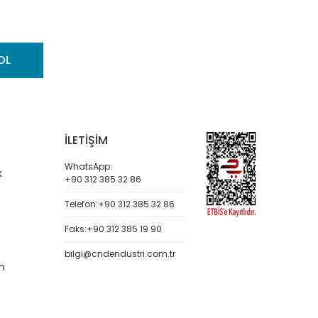
OL
İLETİŞİM
WhatsApp:
k
+90 312 385 32 86
Telefon:
+90 312 385 32 86
Faks:
+90 312 385 19 90
bilgi@cndendustri.com.tr
m