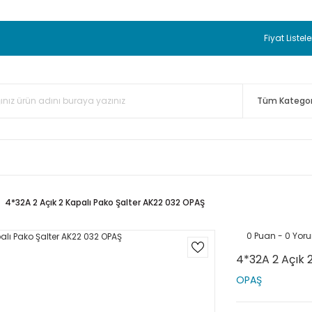
 BEDAVA
TC Standart Bayonet J Tip Termokupul Ürünlerinde 50 
nizde Sepette %5 EK İNDİRİM...
TC Standart Bayonet J Tip Term
Fiyat Listele
ünleri Alışverişlerinizde Sepette %3 EK İNDİRİM...
50.000,00TL 
 Bayonet J Tip Termokupul Ürünlerinde 100 Adet Alımlarda Se
4*32A 2 Açık 2 Kapalı Pako Şalter AK22 032 OPAŞ
0 Puan - 0 Yor
4*32A 2 Açık 
OPAŞ