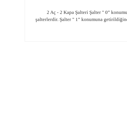
2 Aç - 2 Kapa Şalteri Şalter " 0” konu
şalterlerdir. Şalter " 1” konumuna getirildi
Bu ürünün fiyat bilgisi, resim, ürün açıklamalarında
Görüş ve önerileriniz için teşekkür ederiz.
Ürün resmi kalitesiz, bozuk veya görüntülenemiyor.
Ürün açıklamasında eksik bilgiler bulunuyor.
Ürün bilgilerinde hatalar bulunuyor.
Ürün fiyatı diğer sitelerden daha pahalı.
Bu ürüne benzer farklı alternatifler olmalı.