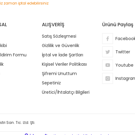
niz zaman iptal edebilirsiniz
SAL
ALIŞVERİŞ
Ürünü Paylaş
Satış Sözleşmesi
Faceboo
kibi
Gizlilik ve Güvenlik
Twitter
ildirim Formu
İptal ve İade Şartları
ik
Kişisel Veriler Politikası
Youtube
i
Şifremi Unuttum
Instagra
Sepetiniz
Üretici/İhtalatçı Bilgileri
ri San. Tic. Ltd. Şti.