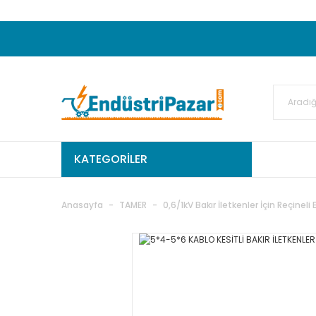
20.000TL ve Üzeri Alışverişlerinizde KARGO
50.000,00TL ve Üzeri EMKO Ürünleri Alışverişleri
Ekstra %15 İskonto...
50.000,00TL ve Üzeri GEMO Ür
%5 EK İNDİRİM...
TC Standart
KATEGORİLER
Anasayfa
TAMER
0,6/1kV Bakır İletkenler İçin Reçineli 