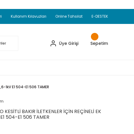
Adet Alımlarda Sepette Ekstra %5 İskonto...
okupul Ürünlerinde 250 Adet Alımlarda Sepette
ri
Kullanım Kılavuzları
Online Tahsilat
E-DESTEK
ve Üzeri EMKO Ürünleri Alışverişlerinizde Sepette
pette Ekstra %10 İskonto...
Üye Girişi
Sepetim
0,6-1kV E1 504-E1 506 TAMER
um
 KESİTLİ BAKIR İLETKENLER İÇİN REÇİNELİ EK
 E1 504-E1 506 TAMER