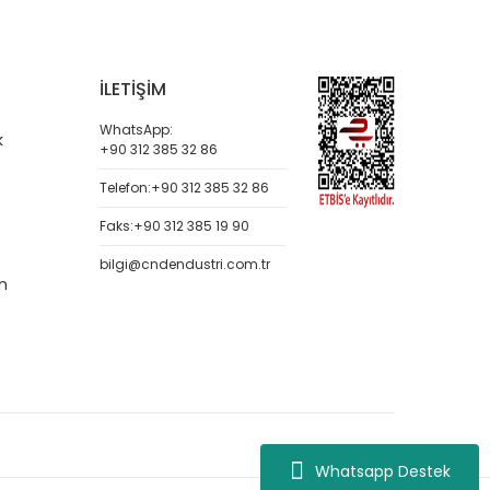
İLETİŞİM
WhatsApp:
k
+90 312 385 32 86
Telefon:
+90 312 385 32 86
Faks:
+90 312 385 19 90
bilgi@cndendustri.com.tr
m
Whatsapp Destek