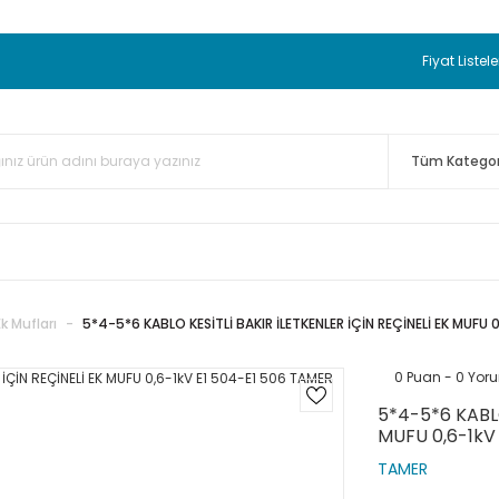
 BEDAVA
TC Standart Bayonet J Tip Termokupul Ürünlerinde 50 
nizde Sepette %5 EK İNDİRİM...
TC Standart Bayonet J Tip Term
Fiyat Listele
ünleri Alışverişlerinizde Sepette %3 EK İNDİRİM...
50.000,00TL 
 Bayonet J Tip Termokupul Ürünlerinde 100 Adet Alımlarda Se
Ek Mufları
5*4-5*6 KABLO KESİTLİ BAKIR İLETKENLER İÇİN REÇİNELİ EK MUFU 
0 Puan - 0 Yor
5*4-5*6 KABLO
MUFU 0,6-1kV
TAMER