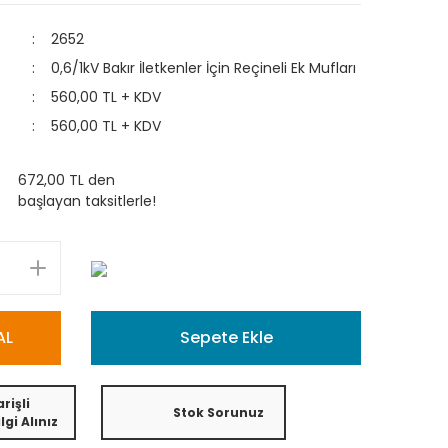
2652
0,6/1kV Bakır İletkenler İçin Reçineli Ek Mufları
560,00 TL + KDV
560,00 TL + KDV
672,00 TL den
başlayan taksitlerle!
AL
Sepete Ekle
rişli
Stok Sorunuz
lgi Alınız