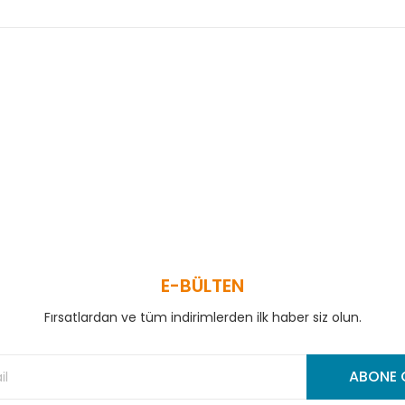
 ve diğer konularda yetersiz gördüğünüz noktaları öneri formunu kullanar
Bu ürüne ilk yorumu siz yapın!
Yorum Yaz
E-BÜLTEN
Fırsatlardan ve tüm indirimlerden ilk haber siz olun.
Gönder
ABONE 