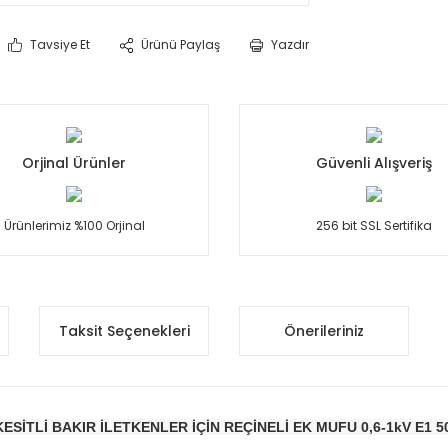
Tavsiye Et
Ürünü Paylaş
Yazdır
Orjinal Ürünler
Güvenli Alışveriş
Ürünlerimiz %100 Orjinal
256 bit SSL Sertifika
Taksit Seçenekleri
Önerileriniz
KESİTLİ BAKIR İLETKENLER İÇİN REÇİNELİ EK MUFU 0,6-1kV E1 