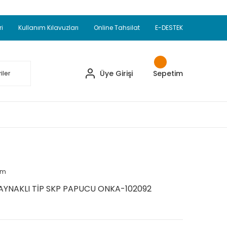
Adet Alımlarda Sepette Ekstra %5 İskonto...
okupul Ürünlerinde 250 Adet Alımlarda Sepette
ri
Kullanım Kılavuzları
Online Tahsilat
E-DESTEK
ve Üzeri EMKO Ürünleri Alışverişlerinizde Sepette
pette Ekstra %10 İskonto...
Üye Girişi
Sepetim
um
YNAKLI TİP SKP PAPUCU ONKA-102092