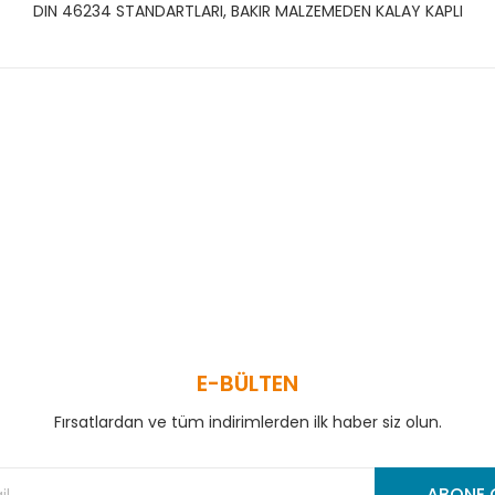
DIN 46234 STANDARTLARI, BAKIR MALZEMEDEN KALAY KAPLI
 ve diğer konularda yetersiz gördüğünüz noktaları öneri formunu kullanar
Bu ürüne ilk yorumu siz yapın!
Yorum Yaz
E-BÜLTEN
Fırsatlardan ve tüm indirimlerden ilk haber siz olun.
Gönder
ABONE 