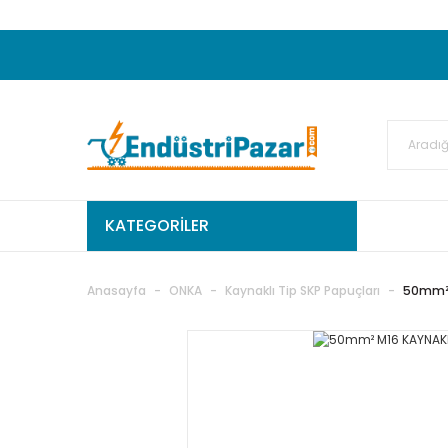
20.000TL ve Üzeri Alışverişlerinizde KARGO
50.000,00TL ve Üzeri EMKO Ürünleri Alışverişleri
Ekstra %15 İskonto...
50.000,00TL ve Üzeri GEMO Ür
%5 EK İNDİRİM...
TC Standart
KATEGORİLER
Anasayfa
ONKA
Kaynaklı Tip SKP Papuçları
50mm² 