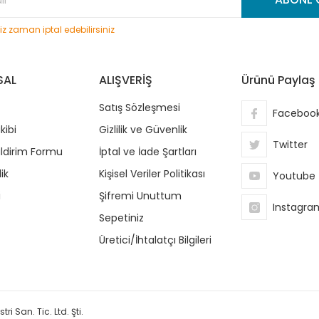
niz zaman iptal edebilirsiniz
SAL
ALIŞVERİŞ
Ürünü Paylaş
Satış Sözleşmesi
Faceboo
kibi
Gizlilik ve Güvenlik
Twitter
ildirim Formu
İptal ve İade Şartları
ik
Kişisel Veriler Politikası
Youtube
i
Şifremi Unuttum
Instagra
Sepetiniz
Üretici/İhtalatçı Bilgileri
ri San. Tic. Ltd. Şti.