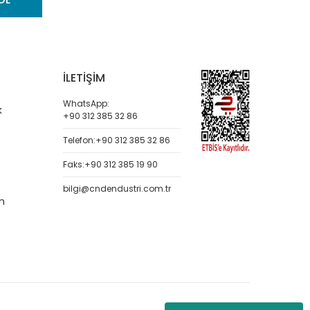
İLETİŞİM
WhatsApp:
k
+90 312 385 32 86
Telefon:
+90 312 385 32 86
Faks:
+90 312 385 19 90
bilgi@cndendustri.com.tr
m