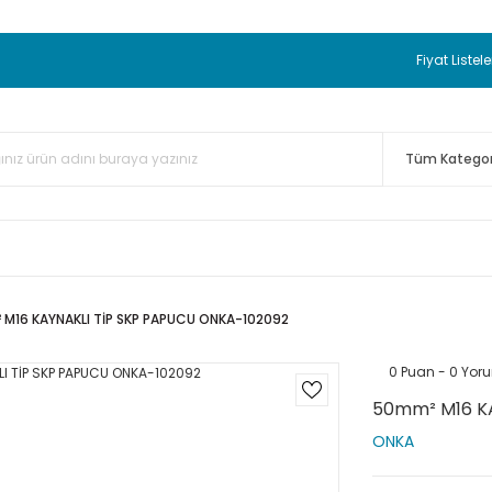
 BEDAVA
TC Standart Bayonet J Tip Termokupul Ürünlerinde 50 
nizde Sepette %5 EK İNDİRİM...
TC Standart Bayonet J Tip Term
Fiyat Listele
ünleri Alışverişlerinizde Sepette %3 EK İNDİRİM...
50.000,00TL 
 Bayonet J Tip Termokupul Ürünlerinde 100 Adet Alımlarda Se
M16 KAYNAKLI TİP SKP PAPUCU ONKA-102092
0 Puan - 0 Yor
50mm² M16 KA
ONKA