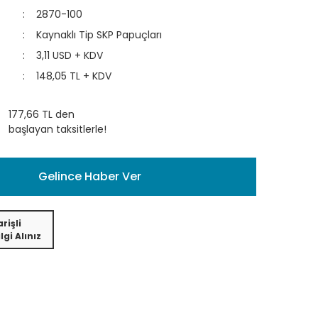
2870-100
Kaynaklı Tip SKP Papuçları
3,11 USD + KDV
148,05 TL + KDV
177,66 TL den
başlayan taksitlerle!
Gelince Haber Ver
rişli
lgi Alınız