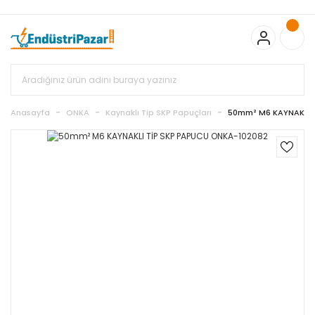
20.000TL ve Üzeri Alışverişlerinizde KARGO BEDAVA
TC Standart
Bayonet J Tip Termokupul Ürünlerinde 50 Adet Alımlarda
Sepette Ekstra %5 İskonto...
50.000,00TL ve Üzeri EMKO Ürünleri
Alışverişlerinizde Sepette %5 EK İNDİRİM...
TC Standart Bayonet J
Tip Termokupul Ürünlerinde 250 Adet Alımlarda Sepette Ekstra
%15 İskonto...
50.000,00TL ve Üzeri GEMO Ürünleri
Alışverişlerinizde Sepette %3 EK İNDİRİM...
50.000,00TL ve Üzeri
EMKO Ürünleri Alışverişlerinizde Sepette %5 EK İNDİRİM...
TC
Anasayfa
ONKA
Kaynaklı Tip SKP Papuçları
50mm² M6 KAYNAKLI 
Standart Bayonet J Tip Termokupul Ürünlerinde 100 Adet
Alımlarda Sepette Ekstra %10 İskonto...