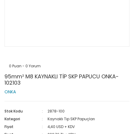
0 Puan - 0 Yorum
95mm² M8 KAYNAKLI TİP SKP PAPUCU ONKA-
102103
ONKA
Stok Kodu
2878-100
Kategori
Kaynaklı Tip SKP Papuçları
Fiyat
4,40 USD + KDV