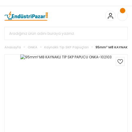
20.000TL ve Üzeri Alışverişlerinizde KARGO BEDAVA
TC Standart
Bayonet J Tip Termokupul Ürünlerinde 50 Adet Alımlarda
Sepette Ekstra %5 İskonto...
50.000,00TL ve Üzeri EMKO Ürünleri
Alışverişlerinizde Sepette %5 EK İNDİRİM...
TC Standart Bayonet J
Tip Termokupul Ürünlerinde 250 Adet Alımlarda Sepette Ekstra
%15 İskonto...
50.000,00TL ve Üzeri GEMO Ürünleri
Alışverişlerinizde Sepette %3 EK İNDİRİM...
50.000,00TL ve Üzeri
EMKO Ürünleri Alışverişlerinizde Sepette %5 EK İNDİRİM...
TC
Anasayfa
ONKA
Kaynaklı Tip SKP Papuçları
95mm² M8 KAYNAKLI 
Standart Bayonet J Tip Termokupul Ürünlerinde 100 Adet
Alımlarda Sepette Ekstra %10 İskonto...