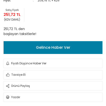
Fiyat
209,76 TL + KDV
Satış Fiyatı
251,72 TL
(KDV DAHİL)
251,72 TL den
başlayan taksitlerle!
Gelince Haber Ver
Fiyatı Düşünce Haber Ver
Tavsiye Et
Ürünü Paylaş
Yazdır