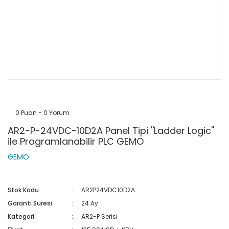
0 Puan - 0 Yorum
AR2-P-24VDC-10D2A Panel Tipi ''Ladder Logic''
ile Programlanabilir PLC GEMO
GEMO
Stok Kodu
AR2P24VDC10D2A
Garanti Süresi
24 Ay
Kategori
AR2-P Serisi