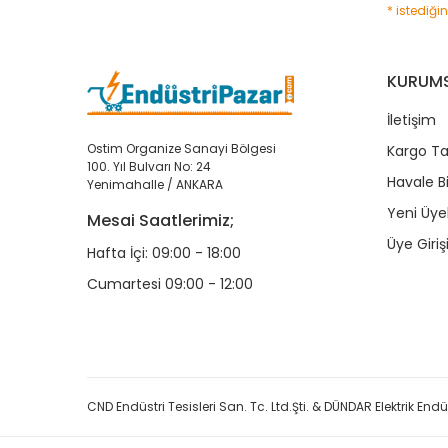
* istediği
KURUM
İletişim
Ostim Organize Sanayi Bölgesi
Kargo Ta
100. Yıl Bulvarı No: 24
Havale B
Yenimahalle / ANKARA
Yeni Üyel
Mesai Saatlerimiz;
Üye Giriş
Hafta İçi: 09:00 - 18:00
Cumartesi 09:00 - 12:00
CND Endüstri Tesisleri San. Tc. Ltd.Şti. & DÜNDAR Elektrik Endüst