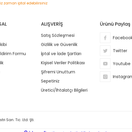
niz zaman iptal edebilirsiniz
SAL
ALIŞVERİŞ
Ürünü Paylaş
Satış Sözleşmesi
Faceboo
kibi
Gizlilik ve Güvenlik
Twitter
ildirim Formu
İptal ve İade Şartları
ik
Kişisel Veriler Politikası
Youtube
i
Şifremi Unuttum
Instagra
Sepetiniz
Üretici/İhtalatçı Bilgileri
ri San. Tic. Ltd. Şti.