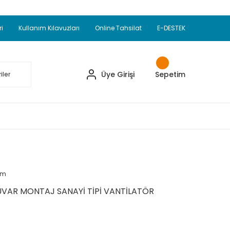
Adet Alımlarda Sepette Ekstra %5 İskonto...
okupul Ürünlerinde 250 Adet Alımlarda Sepette
ri
Kullanım Kılavuzları
Online Tahsilat
E-DESTEK
ve Üzeri EMKO Ürünleri Alışverişlerinizde Sepette
pette Ekstra %10 İskonto...
Üye Girişi
Sepetim
um
UVAR MONTAJ SANAYİ TİPİ VANTİLATÖR