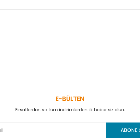
 ve diğer konularda yetersiz gördüğünüz noktaları öneri formunu kullanar
Bu ürüne ilk yorumu siz yapın!
Yorum Yaz
E-BÜLTEN
Fırsatlardan ve tüm indirimlerden ilk haber siz olun.
Gönder
ABONE 