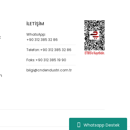
İLETİŞİM
WhatsApp:
k
+90 312 385 32 86
Telefon:
+90 312 385 32 86
Faks:
+90 312 385 19 90
bilgi@cndendustri.com.tr
m
Whatsapp Destek