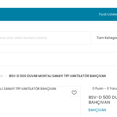
 BEDAVA
TC Standart Bayonet J Tip Termokupul Ürünlerinde 50 
nizde Sepette %5 EK İNDİRİM...
TC Standart Bayonet J Tip Term
Fiyat Listele
ünleri Alışverişlerinizde Sepette %3 EK İNDİRİM...
50.000,00TL 
 Bayonet J Tip Termokupul Ürünlerinde 100 Adet Alımlarda Se
isi
BSV-D 500 DUVAR MONTAJ SANAYİ TİPİ VANTİLATÖR BAHÇIVAN
0 Puan - 0 Yor
BSV-D 500 D
BAHÇIVAN
BAHÇIVAN