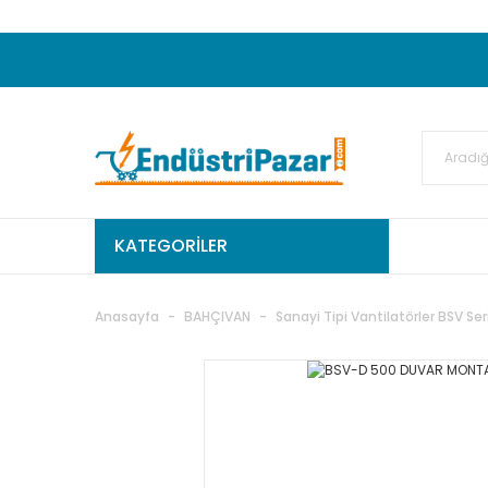
20.000TL ve Üzeri Alışverişlerinizde KARGO
50.000,00TL ve Üzeri EMKO Ürünleri Alışverişleri
Ekstra %15 İskonto...
50.000,00TL ve Üzeri GEMO Ür
%5 EK İNDİRİM...
TC Standart
KATEGORİLER
Anasayfa
BAHÇIVAN
Sanayi Tipi Vantilatörler BSV Ser