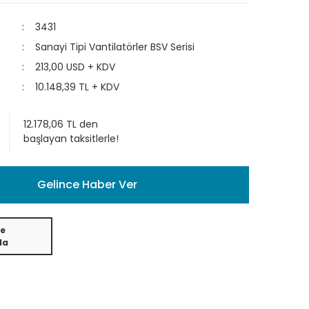
3431
Sanayi Tipi Vantilatörler BSV Serisi
213,00 USD + KDV
10.148,39 TL + KDV
12.178,06 TL den
başlayan taksitlerle!
Gelince Haber Ver
e
da