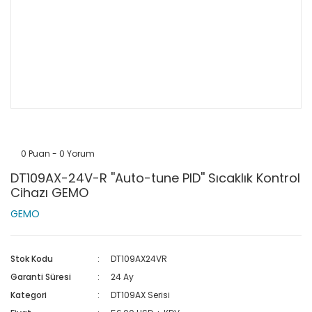
0 Puan - 0 Yorum
DT109AX-24V-R ''Auto-tune PID'' Sıcaklık Kontrol
Cihazı GEMO
GEMO
Stok Kodu
DT109AX24VR
Garanti Süresi
24 Ay
Kategori
DT109AX Serisi