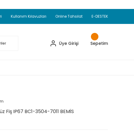
Adet Alımlarda Sepette Ekstra %5 İskonto...
okupul Ürünlerinde 250 Adet Alımlarda Sepette
ri
Kullanım Kılavuzları
Online Tahsilat
E-DESTEK
ve Üzeri EMKO Ürünleri Alışverişlerinizde Sepette
pette Ekstra %10 İskonto...
Üye Girişi
Sepetim
um
z Fiş IP67 BC1-3504-7011 BEMİS