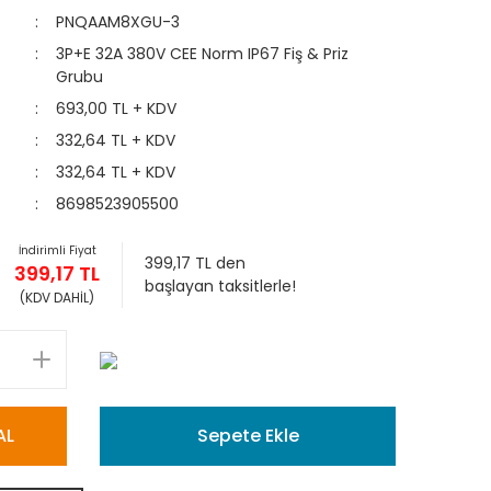
PNQAAM8XGU-3
3P+E 32A 380V CEE Norm IP67 Fiş & Priz
Grubu
693,00 TL + KDV
332,64 TL + KDV
332,64 TL + KDV
8698523905500
İndirimli Fiyat
399,17 TL den
399,17 TL
başlayan taksitlerle!
(KDV DAHİL)
AL
Sepete Ekle