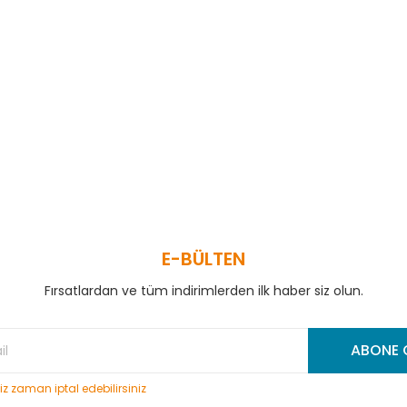
 ve diğer konularda yetersiz gördüğünüz noktaları öneri formunu kullanar
Bu ürüne ilk yorumu siz yapın!
Yorum Yaz
E-BÜLTEN
Fırsatlardan ve tüm indirimlerden ilk haber siz olun.
Gönder
ABONE 
niz zaman iptal edebilirsiniz