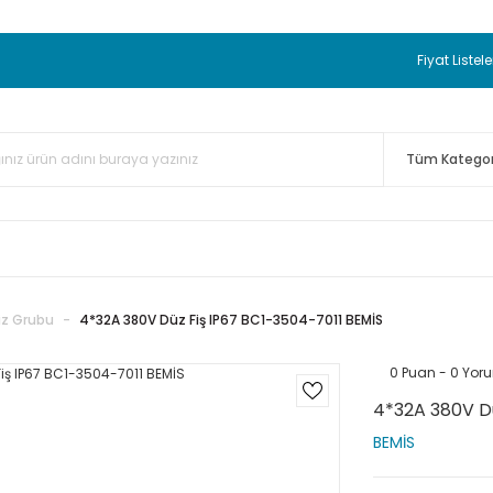
 BEDAVA
TC Standart Bayonet J Tip Termokupul Ürünlerinde 50 
nizde Sepette %5 EK İNDİRİM...
TC Standart Bayonet J Tip Term
Fiyat Listele
ünleri Alışverişlerinizde Sepette %3 EK İNDİRİM...
50.000,00TL 
 Bayonet J Tip Termokupul Ürünlerinde 100 Adet Alımlarda Se
iz Grubu
4*32A 380V Düz Fiş IP67 BC1-3504-7011 BEMİS
0 Puan - 0 Yor
4*32A 380V Dü
BEMİS