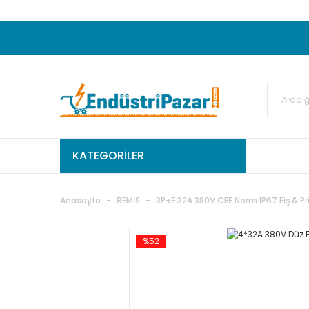
20.000TL ve Üzeri Alışverişlerinizde KARGO
50.000,00TL ve Üzeri EMKO Ürünleri Alışverişleri
Ekstra %15 İskonto...
50.000,00TL ve Üzeri GEMO Ür
%5 EK İNDİRİM...
TC Standart
KATEGORİLER
Anasayfa
BEMİS
3P+E 32A 380V CEE Norm IP67 Fiş & Pr
%52