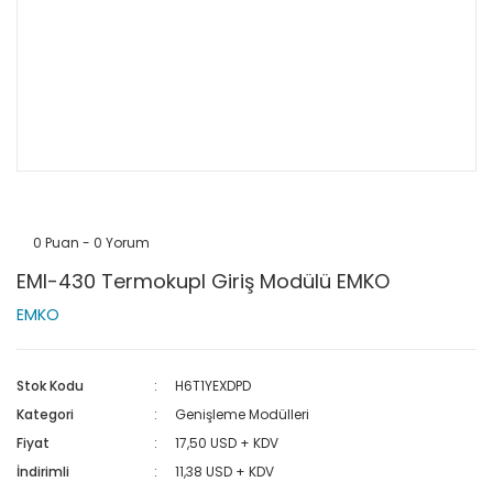
0 Puan - 0 Yorum
EMI-430 Termokupl Giriş Modülü EMKO
EMKO
Stok Kodu
H6T1YEXDPD
Kategori
Genişleme Modülleri
Fiyat
17,50 USD + KDV
İndirimli
11,38 USD + KDV