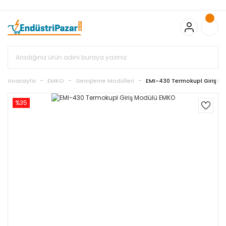
20.000TL ve Üzeri Alışverişlerinizde KARGO BEDAVA
TC Standart
Bayonet J Tip Termokupul Ürünlerinde 50 Adet Alımlarda
Sepette Ekstra %5 İskonto...
50.000,00TL ve Üzeri EMKO Ürünleri
Alışverişlerinizde Sepette %5 EK İNDİRİM...
TC Standart Bayonet J
Tip Termokupul Ürünlerinde 250 Adet Alımlarda Sepette Ekstra
%15 İskonto...
50.000,00TL ve Üzeri GEMO Ürünleri
Alışverişlerinizde Sepette %3 EK İNDİRİM...
50.000,00TL ve Üzeri
EMKO Ürünleri Alışverişlerinizde Sepette %5 EK İNDİRİM...
TC
Anasayfa
EMKO
Genişleme Modülleri
EMI-430 Termokupl Giriş M
Standart Bayonet J Tip Termokupul Ürünlerinde 100 Adet
Alımlarda Sepette Ekstra %10 İskonto...
%35