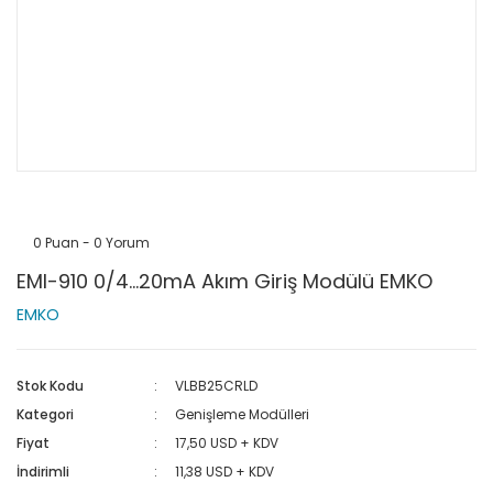
0 Puan - 0 Yorum
EMI-910 0/4...20mA Akım Giriş Modülü EMKO
EMKO
Stok Kodu
VLBB25CRLD
Kategori
Genişleme Modülleri
Fiyat
17,50 USD + KDV
İndirimli
11,38 USD + KDV