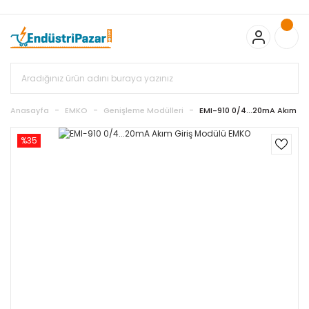
20.000TL ve Üzeri Alışverişlerinizde KARGO BEDAVA
TC Standart
Bayonet J Tip Termokupul Ürünlerinde 50 Adet Alımlarda
Sepette Ekstra %5 İskonto...
50.000,00TL ve Üzeri EMKO Ürünleri
Alışverişlerinizde Sepette %5 EK İNDİRİM...
TC Standart Bayonet J
Tip Termokupul Ürünlerinde 250 Adet Alımlarda Sepette Ekstra
%15 İskonto...
50.000,00TL ve Üzeri GEMO Ürünleri
Alışverişlerinizde Sepette %3 EK İNDİRİM...
50.000,00TL ve Üzeri
EMKO Ürünleri Alışverişlerinizde Sepette %5 EK İNDİRİM...
TC
Anasayfa
EMKO
Genişleme Modülleri
EMI-910 0/4...20mA Akım G
Standart Bayonet J Tip Termokupul Ürünlerinde 100 Adet
Alımlarda Sepette Ekstra %10 İskonto...
%35