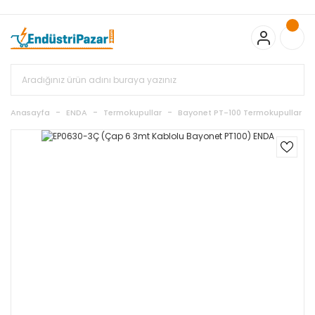
20.000TL ve Üzeri Alışverişlerinizde KARGO BEDAVA
TC Standart
Bayonet J Tip Termokupul Ürünlerinde 50 Adet Alımlarda
Sepette Ekstra %5 İskonto...
50.000,00TL ve Üzeri EMKO Ürünleri
Alışverişlerinizde Sepette %5 EK İNDİRİM...
TC Standart Bayonet J
Tip Termokupul Ürünlerinde 250 Adet Alımlarda Sepette Ekstra
%15 İskonto...
50.000,00TL ve Üzeri GEMO Ürünleri
Alışverişlerinizde Sepette %3 EK İNDİRİM...
50.000,00TL ve Üzeri
EMKO Ürünleri Alışverişlerinizde Sepette %5 EK İNDİRİM...
TC
Anasayfa
ENDA
Termokupullar
Bayonet PT-100 Termokupullar
Standart Bayonet J Tip Termokupul Ürünlerinde 100 Adet
Alımlarda Sepette Ekstra %10 İskonto...