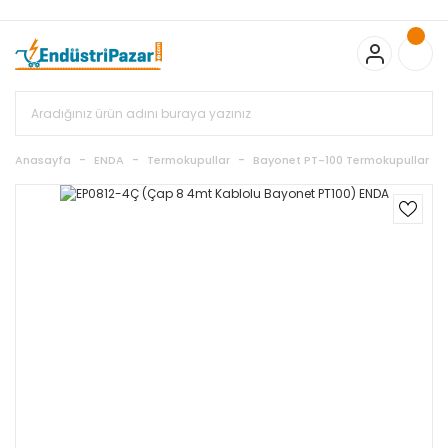
20.000TL ve Üzeri Alışverişlerinizde KARGO BEDAVA
TC Standart
Bayonet J Tip Termokupul Ürünlerinde 50 Adet Alımlarda
Sepette Ekstra %5 İskonto...
50.000,00TL ve Üzeri EMKO Ürünleri
Alışverişlerinizde Sepette %5 EK İNDİRİM...
TC Standart Bayonet J
Tip Termokupul Ürünlerinde 250 Adet Alımlarda Sepette Ekstra
%15 İskonto...
50.000,00TL ve Üzeri GEMO Ürünleri
Alışverişlerinizde Sepette %3 EK İNDİRİM...
50.000,00TL ve Üzeri
EMKO Ürünleri Alışverişlerinizde Sepette %5 EK İNDİRİM...
TC
Anasayfa
ENDA
Termokupullar
Bayonet PT-100 Termokupullar
Standart Bayonet J Tip Termokupul Ürünlerinde 100 Adet
Alımlarda Sepette Ekstra %10 İskonto...