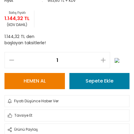
Fiyat
953,60 TL + KDV
Satış Fiyatı
1.144,32 TL
(KDV DAHİL)
1.144,32 TL den
başlayan taksitlerle!
HEMEN AL
Sepete Ekle
Fiyatı Düşünce Haber Ver
Tavsiye Et
Ürünü Paylaş