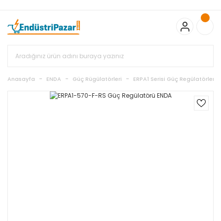
20.000TL ve Üzeri Alışverişlerinizde KARGO BEDAVA
TC Standart
Bayonet J Tip Termokupul Ürünlerinde 50 Adet Alımlarda
Sepette Ekstra %5 İskonto...
50.000,00TL ve Üzeri EMKO Ürünleri
Alışverişlerinizde Sepette %5 EK İNDİRİM...
TC Standart Bayonet J
Tip Termokupul Ürünlerinde 250 Adet Alımlarda Sepette Ekstra
%15 İskonto...
50.000,00TL ve Üzeri GEMO Ürünleri
Alışverişlerinizde Sepette %3 EK İNDİRİM...
50.000,00TL ve Üzeri
EMKO Ürünleri Alışverişlerinizde Sepette %5 EK İNDİRİM...
TC
Anasayfa
ENDA
Güç Rügülatörleri
ERPA1 Serisi Güç Regülatörleri
Standart Bayonet J Tip Termokupul Ürünlerinde 100 Adet
Alımlarda Sepette Ekstra %10 İskonto...