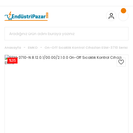
20.000TL ve Üzeri Alışverişlerinizde KARGO BEDAVA
TC Standart
Bayonet J Tip Termokupul Ürünlerinde 50 Adet Alımlarda
Sepette Ekstra %5 İskonto...
50.000,00TL ve Üzeri EMKO Ürünleri
Alışverişlerinizde Sepette %5 EK İNDİRİM...
TC Standart Bayonet J
Tip Termokupul Ürünlerinde 250 Adet Alımlarda Sepette Ekstra
%15 İskonto...
50.000,00TL ve Üzeri GEMO Ürünleri
Alışverişlerinizde Sepette %3 EK İNDİRİM...
50.000,00TL ve Üzeri
EMKO Ürünleri Alışverişlerinizde Sepette %5 EK İNDİRİM...
TC
Anasayfa
EMKO
On-Off Sıcaklık Kontrol Cihazları ESM-3710 Serisi
Standart Bayonet J Tip Termokupul Ürünlerinde 100 Adet
Alımlarda Sepette Ekstra %10 İskonto...
%35