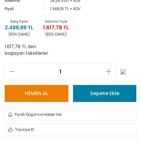
İndirimli
28,28 USD + KDV
Fiyat
1.348,15 TL + KDV
Satış Fiyatı
İndirimli Fiyat
2.488,89 TL
1.617,78 TL
(KDV DAHİL)
(KDV DAHİL)
1.617,78 TL den
başlayan taksitlerle!
HEMEN AL
Sepete Ekle
Fiyatı Düşünce Haber Ver
Tavsiye Et