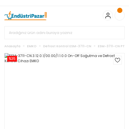
20.000TL ve Üzeri Alışverişlerinizde KARGO BEDAVA
TC Standart
Bayonet J Tip Termokupul Ürünlerinde 50 Adet Alımlarda
Sepette Ekstra %5 İskonto...
50.000,00TL ve Üzeri EMKO Ürünleri
Alışverişlerinizde Sepette %5 EK İNDİRİM...
TC Standart Bayonet J
Tip Termokupul Ürünlerinde 250 Adet Alımlarda Sepette Ekstra
%15 İskonto...
50.000,00TL ve Üzeri GEMO Ürünleri
Alışverişlerinizde Sepette %3 EK İNDİRİM...
50.000,00TL ve Üzeri
EMKO Ürünleri Alışverişlerinizde Sepette %5 EK İNDİRİM...
TC
Anasayfa
EMKO
Defrost Kontrol ESM-3711-CN
ESM-3711-CN PTC
Standart Bayonet J Tip Termokupul Ürünlerinde 100 Adet
Alımlarda Sepette Ekstra %10 İskonto...
%35