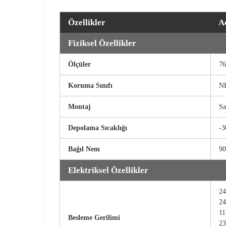
Özellikler
A
Fiziksel Özellikler
Ölçüler
7
Koruma Sınıfı
NE
Montaj
Sa
Depolama Sıcaklığı
-3
Bağıl Nem
90
Elektriksel Özellikler
24
24
11
Besleme Gerilimi
23