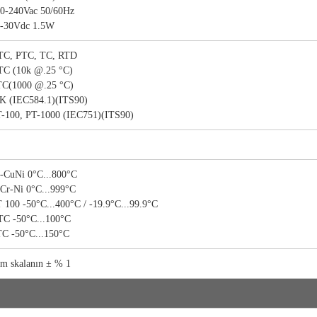
0-240Vac 50/60Hz
-30Vdc 1.5W
TC, PTC, TC, RTD
C (10k @.25 °C)
C(1000 @.25 °C)
 K (IEC584.1)(ITS90)
-100, PT-1000 (IEC751)(ITS90)
-CuNi 0°C...800°C
Cr-Ni 0°C...999°C
 100 -50°C...400°C / -19.9°C...99.9°C
C -50°C...100°C
C -50°C...150°C
m skalanın ± % 1