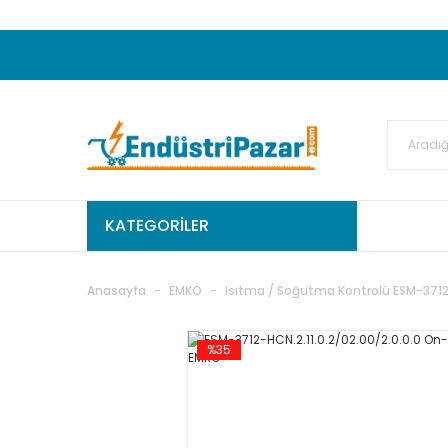
20.000TL ve Üzeri Alışverişlerinizde KARGO
50.000,00TL ve Üzeri EMKO Ürünleri Alışverişleri
Ekstra %15 İskonto...
50.000,00TL ve Üzeri GEMO Ür
%5 EK İNDİRİM...
TC Standart
KATEGORİLER
Anasayfa
EMKO
Isıtma / Soğutma Kontrolü ESM-3712
%35