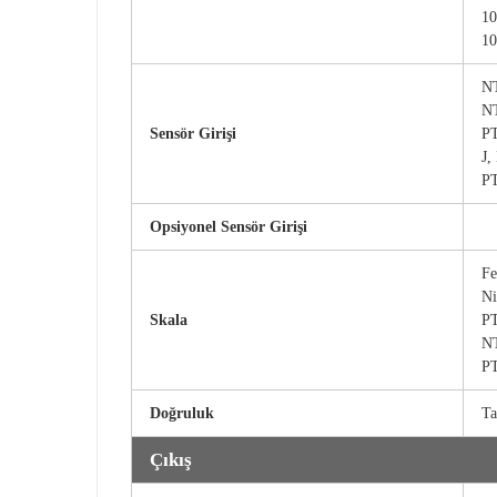
10
10
N
NT
Sensör Girişi
PT
J,
PT
Opsiyonel Sensör Girişi
Fe
Ni
Skala
PT
NT
PT
Doğruluk
Ta
Çıkış