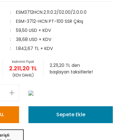
ESM3712HCN.2.11.0.2/02.00/2.0.0.0
ESM-3712-HCN PT-100 SSR Çıkış
59,50 USD + KDV
38,68 USD + KDV
1.842,67 TL + KDV
İndirimli Fiyat
2.211,20 TL den
2.211,20 TL
başlayan taksitlerle!
(KDV DAHİL)
AL
Sepete Ekle
rişli