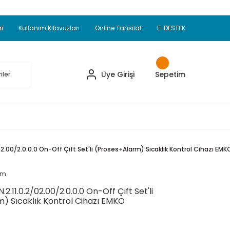
Adet Alımlarda Sepette Ekstra %5 İskonto...
okupul Ürünlerinde 250 Adet Alımlarda Sepette
ri
Kullanım Kılavuzları
Online Tahsilat
E-DESTEK
ve Üzeri EMKO Ürünleri Alışverişlerinizde Sepette
pette Ekstra %10 İskonto...
Üye Girişi
Sepetim
2.00/2.0.0.0 On-Off Çift Set'li (Proses+Alarm) Sıcaklık Kontrol Cihazı EMK
um
.11.0.2/02.00/2.0.0.0 On-Off Çift Set'li
) Sıcaklık Kontrol Cihazı EMKO