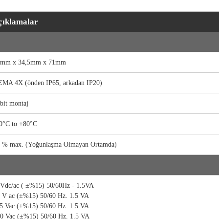
çıklamalar
6mm x 34,5mm x 71mm
MA 4X (önden IP65, arkadan IP20)
bit montaj
0°C to +80°C
 % max. (Yoğunlaşma Olmayan Ortamda)
Vdc/ac ( ±%15) 50/60Hz - 1.5VA
 V ac (±%15) 50/60 Hz. 1.5 VA
5 Vac (±%15) 50/60 Hz. 1.5 VA
0 Vac (±%15) 50/60 Hz. 1.5 VA