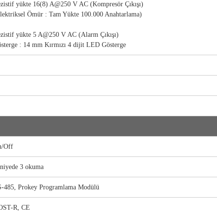
zistif yükte 16(8) A@250 V AC (Kompresör Çıkışı)
lektriksel Ömür : Tam Yükte 100.000 Anahtarlama)
zistif yükte 5 A@250 V AC (Alarm Çıkışı)
sterge : 14 mm Kırmızı 4 dijit LED Gösterge
/Off
niyede 3 okuma
-485, Prokey Programlama Modülü
OST-R, CE