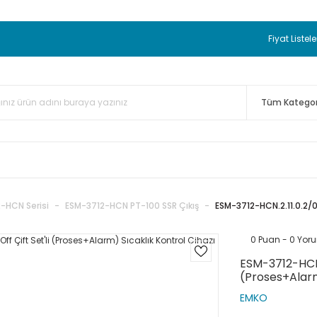
 BEDAVA
TC Standart Bayonet J Tip Termokupul Ürünlerinde 50 
nizde Sepette %5 EK İNDİRİM...
TC Standart Bayonet J Tip Term
Fiyat Listele
ünleri Alışverişlerinizde Sepette %3 EK İNDİRİM...
50.000,00TL 
 Bayonet J Tip Termokupul Ürünlerinde 100 Adet Alımlarda Se
-HCN Serisi
ESM-3712-HCN PT-100 SSR Çıkış
ESM-3712-HCN.2.11.0.2/0
0 Puan - 0 Yor
ESM-3712-HCN.2
(Proses+Alarm
EMKO