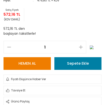
Fiyat
476,80 TL + KDV
Satış Fiyatı
572,16 TL
(KDV DAHİL)
572,16 TL den
başlayan taksitlerle!
HEMEN AL
Sepete Ekle
Fiyatı Düşünce Haber Ver
Tavsiye Et
Ürünü Paylaş