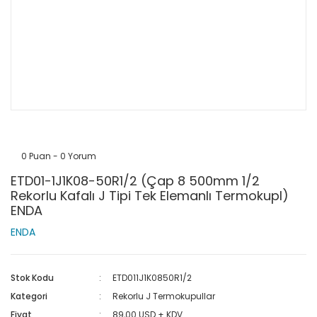
0 Puan - 0 Yorum
ETD01-1J1K08-50R1/2 (Çap 8 500mm 1/2
Rekorlu Kafalı J Tipi Tek Elemanlı Termokupl)
ENDA
ENDA
Stok Kodu
ETD011J1K0850R1/2
Kategori
Rekorlu J Termokupullar
Fiyat
89,00 USD + KDV