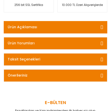
256 bit SSL Sertifika
10.000 TL Üzeri Alışverişlerde
Ürün Açıklaması
Ürün Yorumları
Taksit Seçenekleri
Önerileriniz
E-BÜLTEN
Fırsatlardan ve tüm indirimlerden ilk haber siz olun.