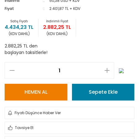
İndirimli
50,38 USD + KDV
Fiyat
2.401,87 TL + KDV
Satış Fiyatı
İndirimli Fiyat
4.434,23 TL
2.882,25 TL
(KDV DAHİL)
(KDV DAHİL)
2.882,25 TL den
başlayan taksitlerle!
HEMEN AL
Sepete Ekle
Fiyatı Düşünce Haber Ver
Tavsiye Et