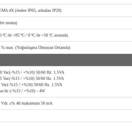
MA 4X (önden IP65, arkadan IP20)
bit montaj
0 ºC ile +85 ºC / 0 ºC ile +50 ºC arasında.
 % max. (Yoğunlaşma Olmayan Ortamda)
0 Vac(-%15 / +%10) 50/60 Hz. 1.5VA
5 Vac(-%15 / +%10) 50/60 Hz. 1.5VA
 Vac(-%15 / +%10) 50/60 Hz. 1.5VA
ac/dc (-%15 / +%10) - 4W
2 Vdc ±% 40 maksimum 50 mA