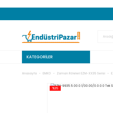
20.000TL ve Üzeri Alışverişlerinizde KARGO
50.000,00TL ve Üzeri EMKO Ürünleri Alışverişleri
Ekstra %15 İskonto...
50.000,00TL ve Üzeri GEMO Ür
%5 EK İNDİRİM...
TC Standart
KATEGORİLER
Anasayfa
EMKO
Zaman Röleleri EZM-XX35 Serisi
E
%35