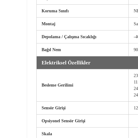
Koruma Sınıfı
NE
Montaj
Sa
Depolama / Çalışma Sıcaklığı
-4
Bağıl Nem
90
Elektriksel Özellikler
23
11
Besleme Gerilimi
24
24
Sensör Girişi
1
Opsiyonel Sensör Girişi
Skala