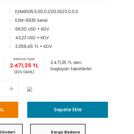
EZM9935.5.00.0.1/00.00/0.0.0.0
EZM-9935 Serisi
66,50 USD + KDV
43,23 USD + KDV
2.059,46 TL + KDV
İndirimli Fiyat
2.471,35 TL den
2.471,35 TL
başlayan taksitlerle!
(KDV DAHİL)
AL
Sepete Ekle
 Gönderi
Kargo Bedava