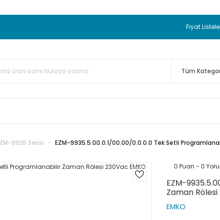
 BEDAVA
TC Standart Bayonet J Tip Termokupul Ürünlerinde 50 
nizde Sepette %5 EK İNDİRİM...
TC Standart Bayonet J Tip Term
Fiyat Listele
ünleri Alışverişlerinizde Sepette %3 EK İNDİRİM...
50.000,00TL 
 Bayonet J Tip Termokupul Ürünlerinde 100 Adet Alımlarda Se
ZM-9935 Serisi
EZM-9935.5.00.0.1/00.00/0.0.0.0 Tek Setli Programlan
0 Puan - 0 Yor
EZM-9935.5.00.
Zaman Rölesi
EMKO