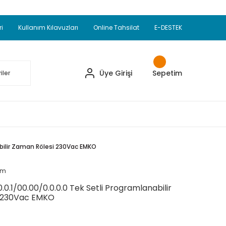
Adet Alımlarda Sepette Ekstra %5 İskonto...
okupul Ürünlerinde 250 Adet Alımlarda Sepette
ri
Kullanım Kılavuzları
Online Tahsilat
E-DESTEK
ve Üzeri EMKO Ürünleri Alışverişlerinizde Sepette
pette Ekstra %10 İskonto...
Üye Girişi
Sepetim
abilir Zaman Rölesi 230Vac EMKO
um
0.1/00.00/0.0.0.0 Tek Setli Programlanabilir
 230Vac EMKO