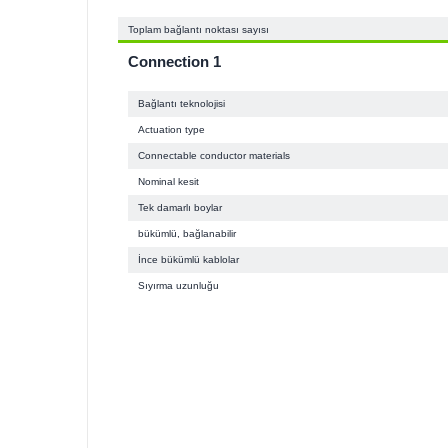
Toplam bağlantı noktası sayısı
Connection 1
Bağlantı teknolojisi
Actuation type
Connectable conductor materials
Nominal kesit
Tek damarlı boylar
bükümlü, bağlanabilir
İnce bükümlü kablolar
Sıyırma uzunluğu