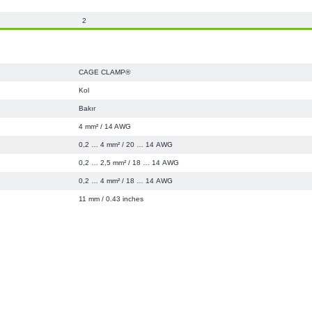
2
CAGE CLAMP®
Kol
Bakır
4 mm² / 14 AWG
0,2 … 4 mm² / 20 … 14 AWG
0,2 … 2,5 mm² / 18 … 14 AWG
0,2 … 4 mm² / 18 … 14 AWG
11 mm / 0.43 inches