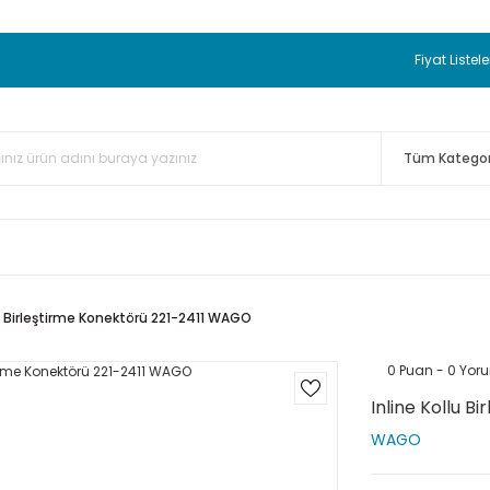
 BEDAVA
TC Standart Bayonet J Tip Termokupul Ürünlerinde 50 
nizde Sepette %5 EK İNDİRİM...
TC Standart Bayonet J Tip Term
Fiyat Listele
ünleri Alışverişlerinizde Sepette %3 EK İNDİRİM...
50.000,00TL 
 Bayonet J Tip Termokupul Ürünlerinde 100 Adet Alımlarda Se
lu Birleştirme Konektörü 221-2411 WAGO
0 Puan - 0 Yor
Inline Kollu 
WAGO