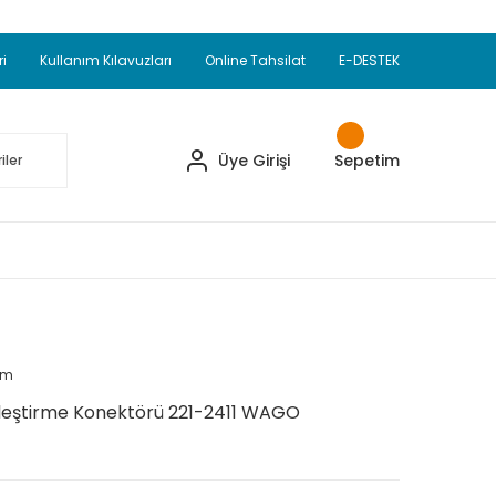
Adet Alımlarda Sepette Ekstra %5 İskonto...
okupul Ürünlerinde 250 Adet Alımlarda Sepette
ri
Kullanım Kılavuzları
Online Tahsilat
E-DESTEK
ve Üzeri EMKO Ürünleri Alışverişlerinizde Sepette
pette Ekstra %10 İskonto...
Üye Girişi
Sepetim
um
Birleştirme Konektörü 221-2411 WAGO