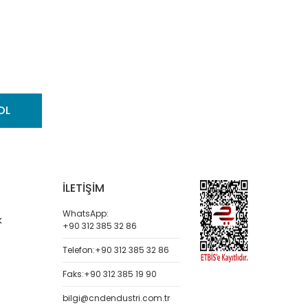
OL
İLETİŞİM
WhatsApp:
k
+90 312 385 32 86
Telefon:
+90 312 385 32 86
Faks:
+90 312 385 19 90
bilgi@cndendustri.com.tr