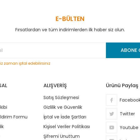
E-BÜLTEN
Fırsatlardan ve tüm indirimlerden ilk haber siz olun.
Gönder
ABONE 
niz zaman iptal edebilirsiniz
SAL
ALIŞVERİŞ
Ürünü Paylaş
Satış Sözleşmesi
Faceboo
kibi
Gizlilik ve Güvenlik
Twitter
ildirim Formu
İptal ve İade Şartları
ik
Kişisel Veriler Politikası
Youtube
i
Şifremi Unuttum