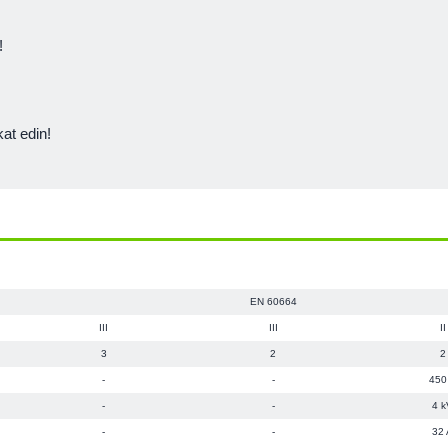
!
kat edin!
EN 60664
III
III
II
3
2
2
-
-
450
-
-
4 k
-
-
32 