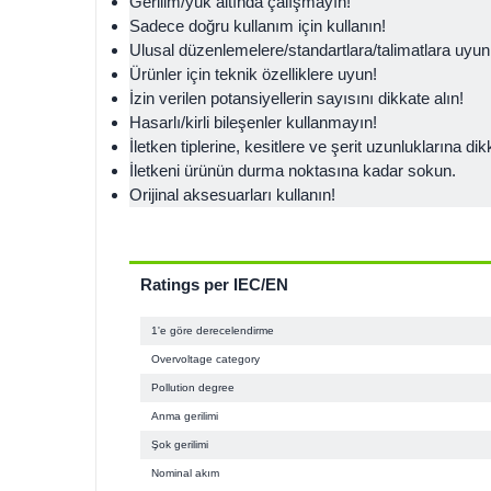
Gerilim/yük altında çalışmayın!
Sadece doğru kullanım için kullanın!
Ulusal düzenlemelere/standartlara/talimatlara uyun
Ürünler için teknik özelliklere uyun!
İzin verilen potansiyellerin sayısını dikkate alın!
Hasarlı/kirli bileşenler kullanmayın!
İletken tiplerine, kesitlere ve şerit uzunluklarına dik
İletkeni ürünün durma noktasına kadar sokun.
Orijinal aksesuarları kullanın!
Ratings per IEC/EN
1'e göre derecelendirme
Overvoltage category
Pollution degree
Anma gerilimi
Şok gerilimi
Nominal akım