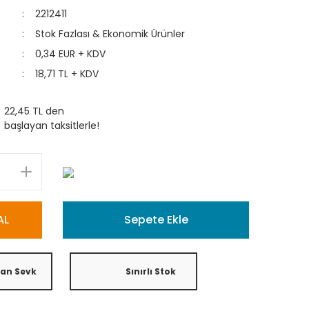
2212411
Stok Fazlası & Ekonomik Ürünler
0,34 EUR + KDV
18,71 TL + KDV
22,45 TL den
başlayan taksitlerle!
AL
Sepete Ekle
tan Sevk
Sınırlı Stok