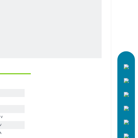
 V
V
A