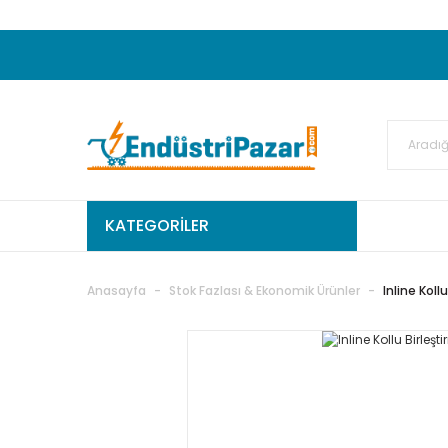
20.000TL ve Üzeri Alışverişlerinizde KARGO
50.000,00TL ve Üzeri EMKO Ürünleri Alışverişleri
Ekstra %15 İskonto...
50.000,00TL ve Üzeri GEMO Ür
%5 EK İNDİRİM...
TC Standart
KATEGORİLER
Anasayfa
Stok Fazlası & Ekonomik Ürünler
Inline Kol