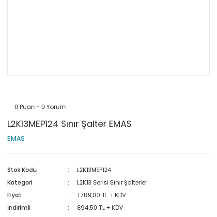
0 Puan - 0 Yorum
L2K13MEP124 Sınır Şalter EMAS
EMAS
Stok Kodu
L2K13MEP124
Kategori
L2K13 Serisi Sınır Şalterler
Fiyat
1.789,00 TL + KDV
İndirimli
894,50 TL + KDV