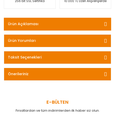
256 bit SSL Sertifika
10.000 TL Üzeri Alışverişlerde
Ürün Açıklaması
Ürün Yorumları
Taksit Seçenekleri
Önerileriniz
E-BÜLTEN
Fırsatlardan ve tüm indirimlerden ilk haber siz olun.