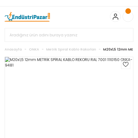
20.000TL ve Üzeri Alışverişlerinizde KARGO BEDAVA
TC Standart
Bayonet J Tip Termokupul Ürünlerinde 50 Adet Alımlarda
Sepette Ekstra %5 İskonto...
50.000,00TL ve Üzeri EMKO Ürünleri
Alışverişlerinizde Sepette %5 EK İNDİRİM...
TC Standart Bayonet J
Tip Termokupul Ürünlerinde 250 Adet Alımlarda Sepette Ekstra
%15 İskonto...
50.000,00TL ve Üzeri GEMO Ürünleri
Alışverişlerinizde Sepette %3 EK İNDİRİM...
50.000,00TL ve Üzeri
EMKO Ürünleri Alışverişlerinizde Sepette %5 EK İNDİRİM...
TC
Anasayfa
ONKA
Metrik Spiral Kablo Rakorları
M20x1,5 12mm METRİ
Standart Bayonet J Tip Termokupul Ürünlerinde 100 Adet
Alımlarda Sepette Ekstra %10 İskonto...