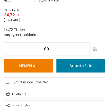
Fiyat
20,60 TL + KDV
Satış Fiyatı
24,72 TL
(KDV DAHİL)
24,72 TL den
başlayan taksitlerle!
HEMEN AL
Sepete Ekle
Fiyatı Düşünce Haber Ver
Tavsiye Et
Ürünü Paylaş