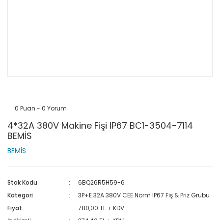
0 Puan - 0 Yorum
4*32A 380V Makine Fişi IP67 BC1-3504-7114
BEMİS
BEMİS
Stok Kodu
6BQ26R5H59-6
Kategori
3P+E 32A 380V CEE Norm IP67 Fiş & Priz Grubu
Fiyat
780,00 TL + KDV