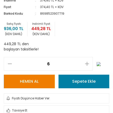
İndirimli
374,40 TL + KDV
Fiyat
374,40 TL + KDV
Barkod Kodu
8698523907719
Satış Fiyatı
İndirimli Fiyat
936,00 TL
449,28 TL
(KDV DAHİL)
(KDV DAHİL)
449,28 TL den
başlayan taksitlerle!
HEMEN AL
Sepete Ekle
Fiyatı Düşünce Haber Ver
Tavsiye Et