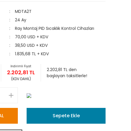
MDTA2T
24 Ay
Ray Montaj PID Sıcaklık Kontrol Cihazları
70,00 USD + KDV
38,50 USD + KDV
1.835,68 TL + KDV
İndirimli Fiyat
2.202,81 TL den
2.202,81 TL
başlayan taksitlerle!
(KDV DAHİL)
AL
Sepete Ekle