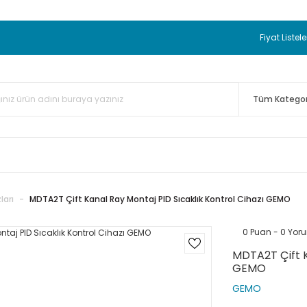
 BEDAVA
TC Standart Bayonet J Tip Termokupul Ürünlerinde 50 
nizde Sepette %5 EK İNDİRİM...
TC Standart Bayonet J Tip Term
Fiyat Listele
ünleri Alışverişlerinizde Sepette %3 EK İNDİRİM...
50.000,00TL 
 Bayonet J Tip Termokupul Ürünlerinde 100 Adet Alımlarda Se
ları
MDTA2T Çift Kanal Ray Montaj PID Sıcaklık Kontrol Cihazı GEMO
0 Puan - 0 Yor
MDTA2T Çift K
GEMO
GEMO