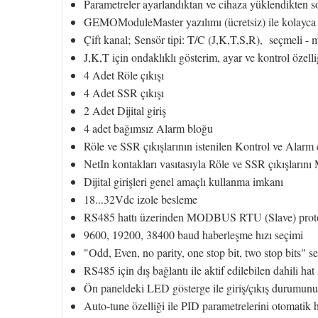
Parametreler ayarlandıktan ve cihaza yüklendikten so
GEMOModuleMaster yazılımı (ücretsiz) ile kolayca 
Çift kanal; Sensör tipi: T/C (J,K,T,S,R), seçmeli - m
J,K,T için ondaklıklı gösterim, ayar ve kontrol özelli
4 Adet Röle çıkışı
4 Adet SSR çıkışı
2 Adet Dijital giriş
4 adet bağımsız Alarm bloğu
Röle ve SSR çıkışlarının istenilen Kontrol ve Alarm 
NetIn kontakları vasıtasıyla Röle ve SSR çıkışları
Dijital girişleri genel amaçlı kullanma imkanı
18...32Vdc izole besleme
RS485 hattı üzerinden MODBUS RTU (Slave) protok
9600, 19200, 38400 baud haberleşme hızı seçimi
"Odd, Even, no parity, one stop bit, two stop bits" 
RS485 için dış bağlantı ile aktif edilebilen dahili ha
Ön paneldeki LED gösterge ile giriş/çıkış durumunu
Auto-tune özelliği ile PID parametrelerini otomati