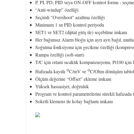
P, PI, PD, PID veya ON-OFF kontrol formu - seçme
“Anti-windup” özelliği
Seçimli "Overshoot" azaltma özelliği
Minimum 1 sn PID kontrol periyodu
SET1 ve SET2 (dijital giriş ile) seçebilme imkanı
Her bağımsız Alarm bloğu için ayrı ayrı bağıl, mut
Soğutma fonksiyonu için gecikme özelliği (kompres
Rampa özelliği (soft-start)
T/C için ortam sıcaklık kompanzasyonu, Pt100 içi
o
o
Hafızada kayıtlı
C/mV ve
C/Ohm dönüşüm tablola
Ölçüm değerine “Offset” ekleme imkanı
Yüksek hassasiyet, doğruluk
Program ve kontrol parametrelerini sürekli hafızada
Soketli klemens ile kolay bağlantı imkanı