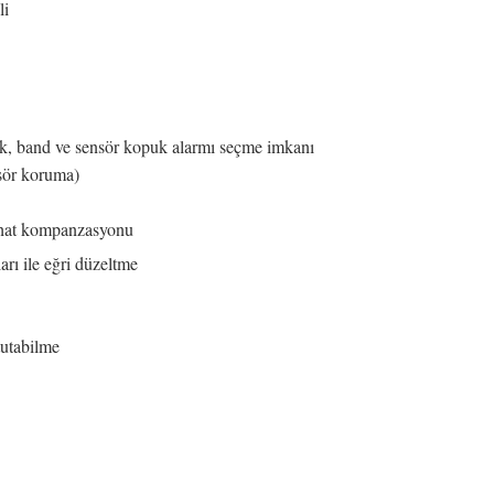
li
lak, band ve sensör kopuk alarmı seçme imkanı
sör koruma)
n hat kompanzasyonu
rı ile eğri düzeltme
 tutabilme