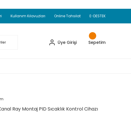
Adet Alımlarda Sepette Ekstra %5 İskonto...
okupul Ürünlerinde 250 Adet Alımlarda Sepette
ri
Kullanım Kılavuzları
Online Tahsilat
E-DESTEK
ve Üzeri EMKO Ürünleri Alışverişlerinizde Sepette
pette Ekstra %10 İskonto...
Üye Girişi
Sepetim
um
anal Ray Montaj PID Sıcaklık Kontrol Cihazı