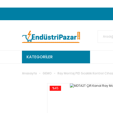
20.000TL ve Üzeri Alışverişlerinizde KARGO
50.000,00TL ve Üzeri EMKO Ürünleri Alışverişleri
Ekstra %15 İskonto...
50.000,00TL ve Üzeri GEMO Ür
%5 EK İNDİRİM...
TC Standart
KATEGORİLER
Anasayfa
GEMO
Ray Montaj PID Sıcaklık Kontrol Cihaz
%45