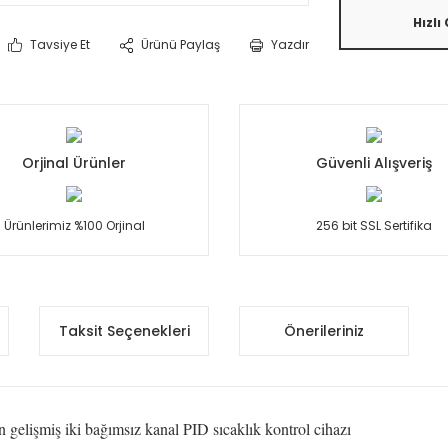
Hızlı
Tavsiye Et
Ürünü Paylaş
Yazdır
Orjinal Ürünler
Güvenli Alışveriş
Ürünlerimiz %100 Orjinal
256 bit SSL Sertifika
Taksit Seçenekleri
Önerileriniz
işmiş iki bağımsız kanal PID sıcaklık kontrol cihazı