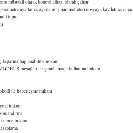
nra müstakil olarak kontrol cihazı olarak çalışır
parametre ayarlama, ayarlanmış parametreleri dosyaya kaydetme, ciha
ulti input
ği
çıkışlarına bağlanabilme imkanı.
nı MODBUS mesajları ile genel amaçlı kullanma imkanı
olü ile haberleşme imkanı
seçme imkanı
t sonlandırma
 izleme imkanı
k hesaplama