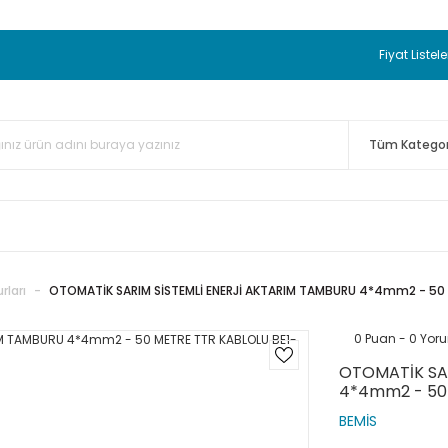
 BEDAVA
TC Standart Bayonet J Tip Termokupul Ürünlerinde 50 
nizde Sepette %5 EK İNDİRİM...
TC Standart Bayonet J Tip Term
Fiyat Listele
ünleri Alışverişlerinizde Sepette %3 EK İNDİRİM...
50.000,00TL 
 Bayonet J Tip Termokupul Ürünlerinde 100 Adet Alımlarda Se
rları
OTOMATİK SARIM SİSTEMLİ ENERJİ AKTARIM TAMBURU 4*4mm2 - 50
0 Puan - 0 Yor
OTOMATİK SA
4*4mm2 - 50 
BEMİS