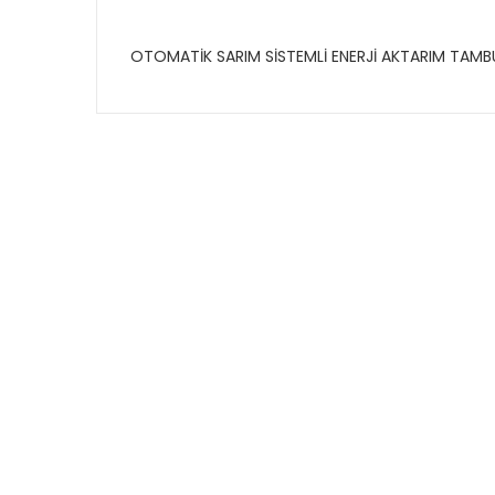
OTOMATİK SARIM SİSTEMLİ ENERJİ AKTARIM TAM
Bu ürünün fiyat bilgisi, resim, ürün açıklamalarında
Görüş ve önerileriniz için teşekkür ederiz.
Ürün resmi kalitesiz, bozuk veya görüntülenemiyor.
Ürün açıklamasında eksik bilgiler bulunuyor.
Ürün bilgilerinde hatalar bulunuyor.
Ürün fiyatı diğer sitelerden daha pahalı.
Bu ürüne benzer farklı alternatifler olmalı.