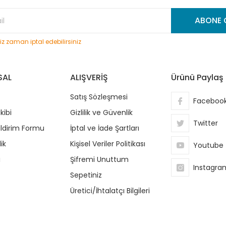
Gönder
ABONE 
niz zaman iptal edebilirsiniz
SAL
ALIŞVERİŞ
Ürünü Paylaş
Satış Sözleşmesi
Faceboo
kibi
Gizlilik ve Güvenlik
Twitter
ildirim Formu
İptal ve İade Şartları
ik
Kişisel Veriler Politikası
Youtube
i
Şifremi Unuttum
Instagra
Sepetiniz
Üretici/İhtalatçı Bilgileri