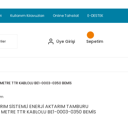
Adet Alımlarda Sepette Ekstra %5 İskonto...
okupul Ürünlerinde 250 Adet Alımlarda Sepette
ri
Kullanım Kılavuzları
Online Tahsilat
E-DESTEK
ve Üzeri EMKO Ürünleri Alışverişlerinizde Sepette
pette Ekstra %10 İskonto...
Üye Girişi
Sepetim
 METRE TTR KABLOLU BE1-0003-0350 BEMİS
um
RIM SİSTEMLİ ENERJİ AKTARIM TAMBURU
METRE TTR KABLOLU BE1-0003-0350 BEMİS