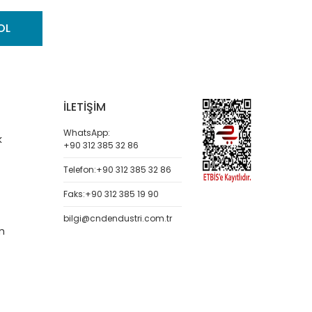
OL
İLETİŞİM
WhatsApp:
k
+90 312 385 32 86
Telefon:
+90 312 385 32 86
Faks:
+90 312 385 19 90
bilgi@cndendustri.com.tr
m