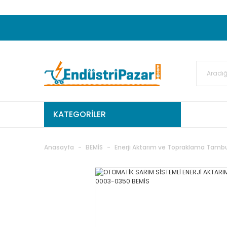
20.000TL ve Üzeri Alışverişlerinizde KARGO
50.000,00TL ve Üzeri EMKO Ürünleri Alışverişleri
Ekstra %15 İskonto...
50.000,00TL ve Üzeri GEMO Ür
%5 EK İNDİRİM...
TC Standart
KATEGORİLER
Anasayfa
BEMİS
Enerji Aktarım ve Topraklama Tambu