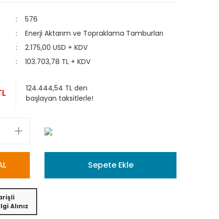
576
Enerji Aktarım ve Topraklama Tamburları
2.175,00 USD + KDV
103.703,78 TL + KDV
124.444,54 TL den
TL
başlayan taksitlerle!
AL
Sepete Ekle
rişli
lgi Alınız