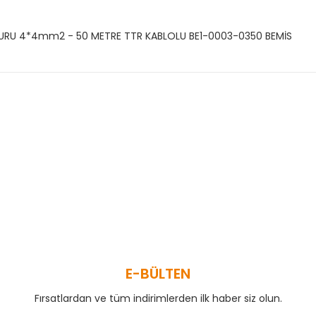
BURU 4*4mm2 - 50 METRE TTR KABLOLU BE1-0003-0350 BEMİS
 ve diğer konularda yetersiz gördüğünüz noktaları öneri formunu kullanar
Bu ürüne ilk yorumu siz yapın!
Yorum Yaz
E-BÜLTEN
Fırsatlardan ve tüm indirimlerden ilk haber siz olun.