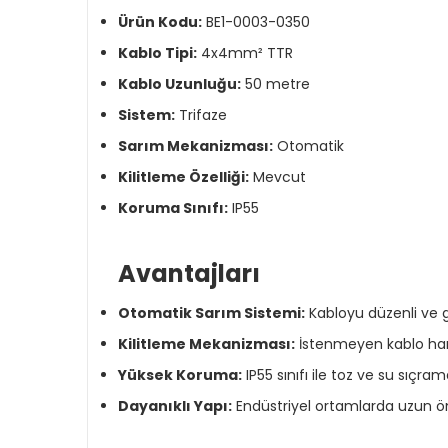
Ürün Kodu:
BE1-0003-0350
Kablo Tipi:
4x4mm² TTR
Kablo Uzunluğu:
50 metre
Sistem:
Trifaze
Sarım Mekanizması:
Otomatik
Kilitleme Özelliği:
Mevcut
Koruma Sınıfı:
IP55
Avantajları
Otomatik Sarım Sistemi:
Kabloyu düzenli ve gü
Kilitleme Mekanizması:
İstenmeyen kablo har
Yüksek Koruma:
IP55 sınıfı ile toz ve su sıçram
Dayanıklı Yapı:
Endüstriyel ortamlarda uzun öm