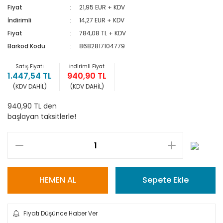
Fiyat
21,95 EUR + KDV
İndirimli
14,27 EUR + KDV
Fiyat
784,08 TL + KDV
Barkod Kodu
8682817104779
Satış Fiyatı
İndirimli Fiyat
1.447,54 TL
940,90 TL
(KDV DAHİL)
(KDV DAHİL)
940,90 TL den
başlayan taksitlerle!
HEMEN AL
Sepete Ekle
Fiyatı Düşünce Haber Ver