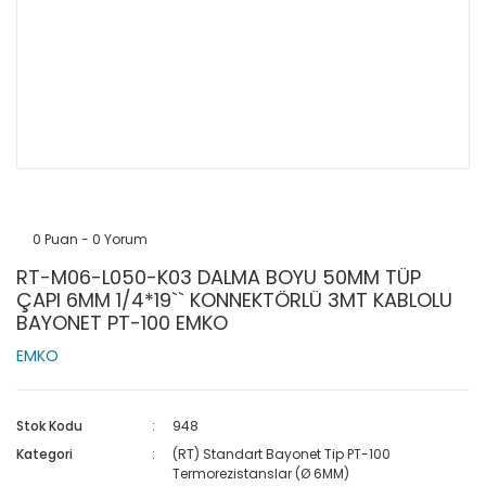
0 Puan - 0 Yorum
RT-M06-L050-K03 DALMA BOYU 50MM TÜP
ÇAPI 6MM 1/4*19`` KONNEKTÖRLÜ 3MT KABLOLU
BAYONET PT-100 EMKO
EMKO
Stok Kodu
948
Kategori
(RT) Standart Bayonet Tip PT-100
Termorezistanslar (Ø 6MM)