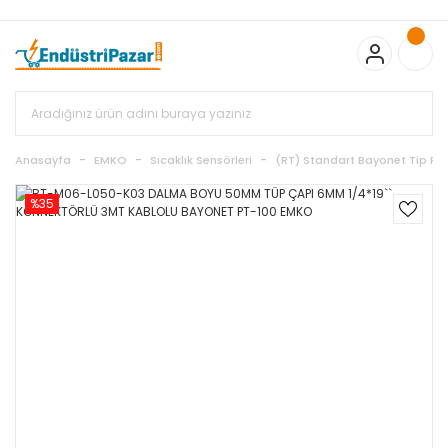
20.000TL ve Üzeri Alışverişlerinizde KARGO BEDAVA
TC Standart
Bayonet J Tip Termokupul Ürünlerinde 50 Adet Alımlarda
Sepette Ekstra %5 İskonto...
50.000,00TL ve Üzeri EMKO Ürünleri
Alışverişlerinizde Sepette %5 EK İNDİRİM...
TC Standart Bayonet J
Tip Termokupul Ürünlerinde 250 Adet Alımlarda Sepette Ekstra
%15 İskonto...
50.000,00TL ve Üzeri GEMO Ürünleri
Alışverişlerinizde Sepette %3 EK İNDİRİM...
50.000,00TL ve Üzeri
EMKO Ürünleri Alışverişlerinizde Sepette %5 EK İNDİRİM...
TC
Anasayfa
EMKO
Sıcaklık Sensörleri
(RT) Standart Bayonet Tip PT
Standart Bayonet J Tip Termokupul Ürünlerinde 100 Adet
Alımlarda Sepette Ekstra %10 İskonto...
%35