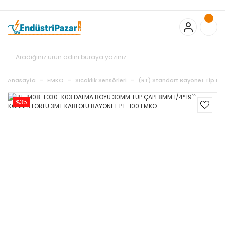
20.000TL ve Üzeri Alışverişlerinizde KARGO BEDAVA
TC Standart
Bayonet J Tip Termokupul Ürünlerinde 50 Adet Alımlarda
Sepette Ekstra %5 İskonto...
50.000,00TL ve Üzeri EMKO Ürünleri
Alışverişlerinizde Sepette %5 EK İNDİRİM...
TC Standart Bayonet J
Tip Termokupul Ürünlerinde 250 Adet Alımlarda Sepette Ekstra
%15 İskonto...
50.000,00TL ve Üzeri GEMO Ürünleri
Alışverişlerinizde Sepette %3 EK İNDİRİM...
50.000,00TL ve Üzeri
EMKO Ürünleri Alışverişlerinizde Sepette %5 EK İNDİRİM...
TC
Anasayfa
EMKO
Sıcaklık Sensörleri
(RT) Standart Bayonet Tip PT
Standart Bayonet J Tip Termokupul Ürünlerinde 100 Adet
Alımlarda Sepette Ekstra %10 İskonto...
%35