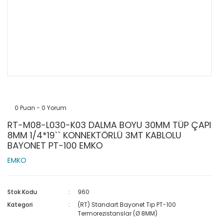
0 Puan - 0 Yorum
RT-M08-L030-K03 DALMA BOYU 30MM TÜP ÇAPI
8MM 1/4*19`` KONNEKTÖRLÜ 3MT KABLOLU
BAYONET PT-100 EMKO
EMKO
Stok Kodu
960
Kategori
(RT) Standart Bayonet Tip PT-100
Termorezistanslar (Ø 8MM)