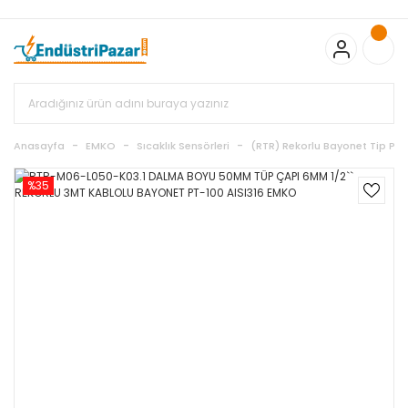
20.000TL ve Üzeri Alışverişlerinizde KARGO BEDAVA
TC Standart
Bayonet J Tip Termokupul Ürünlerinde 50 Adet Alımlarda
Sepette Ekstra %5 İskonto...
50.000,00TL ve Üzeri EMKO Ürünleri
Alışverişlerinizde Sepette %5 EK İNDİRİM...
TC Standart Bayonet J
Tip Termokupul Ürünlerinde 250 Adet Alımlarda Sepette Ekstra
%15 İskonto...
50.000,00TL ve Üzeri GEMO Ürünleri
Alışverişlerinizde Sepette %3 EK İNDİRİM...
50.000,00TL ve Üzeri
EMKO Ürünleri Alışverişlerinizde Sepette %5 EK İNDİRİM...
TC
Anasayfa
EMKO
Sıcaklık Sensörleri
(RTR) Rekorlu Bayonet Tip PT
Standart Bayonet J Tip Termokupul Ürünlerinde 100 Adet
Alımlarda Sepette Ekstra %10 İskonto...
%35