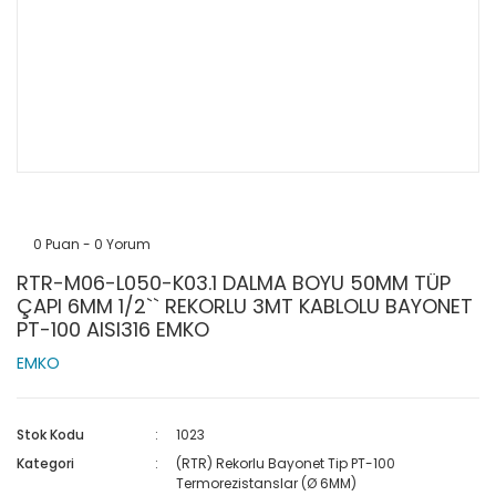
0 Puan - 0 Yorum
RTR-M06-L050-K03.1 DALMA BOYU 50MM TÜP
ÇAPI 6MM 1/2`` REKORLU 3MT KABLOLU BAYONET
PT-100 AISI316 EMKO
EMKO
Stok Kodu
1023
Kategori
(RTR) Rekorlu Bayonet Tip PT-100
Termorezistanslar (Ø 6MM)