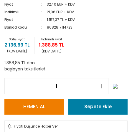
Fiyat
32,40 EUR + KDV
İndirimli
21,06 EUR + KDV
Fiyat
1.157,37 TL + KDV
Barkod Kodu
8682817114723
Satış Fiyatı
İndirimli Fiyat
2.136,69 TL
1.388,85 TL
(KDV DAHİL)
(KDV DAHİL)
1.388,85 TL den
başlayan taksitlerle!
HEMEN AL
Sepete Ekle
Fiyatı Düşünce Haber Ver