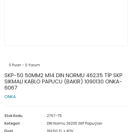
0 Puan - 0 Yorum
SKP-50 50MM2 M14 DIN NORMU 46235 TİP SKP
SIKMALI KABLO PAPUCU (BAKIR) 1090130 ONKA-
6067
ONKA
Stok Kodu
2757-75
Kategori
DIN Normu 26235 SKP Papuçları
Fiyat
193,50 TL + KDV