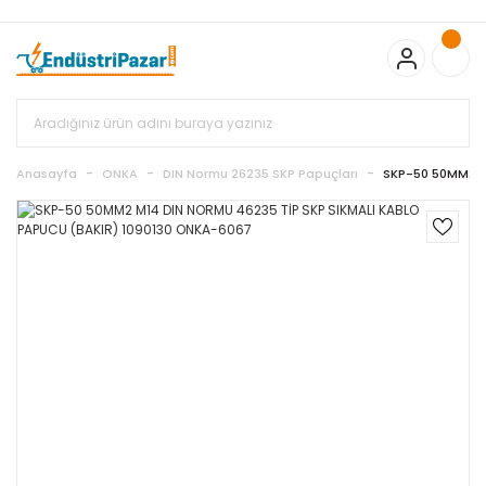
20.000TL ve Üzeri Alışverişlerinizde KARGO BEDAVA
TC Standart
Bayonet J Tip Termokupul Ürünlerinde 50 Adet Alımlarda
Sepette Ekstra %5 İskonto...
50.000,00TL ve Üzeri EMKO Ürünleri
Alışverişlerinizde Sepette %5 EK İNDİRİM...
TC Standart Bayonet J
Tip Termokupul Ürünlerinde 250 Adet Alımlarda Sepette Ekstra
%15 İskonto...
50.000,00TL ve Üzeri GEMO Ürünleri
Alışverişlerinizde Sepette %3 EK İNDİRİM...
50.000,00TL ve Üzeri
EMKO Ürünleri Alışverişlerinizde Sepette %5 EK İNDİRİM...
TC
Anasayfa
ONKA
DIN Normu 26235 SKP Papuçları
SKP-50 50MM2 M
Standart Bayonet J Tip Termokupul Ürünlerinde 100 Adet
Alımlarda Sepette Ekstra %10 İskonto...