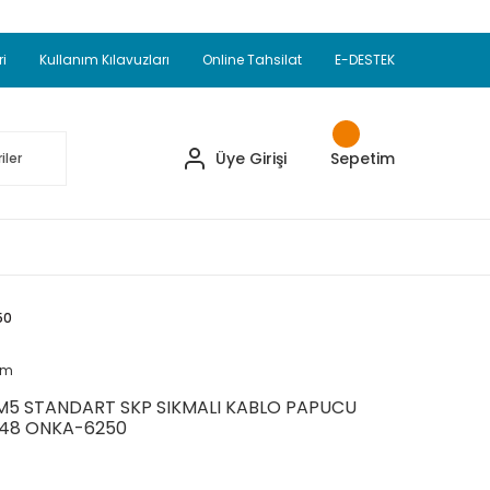
Adet Alımlarda Sepette Ekstra %5 İskonto...
okupul Ürünlerinde 250 Adet Alımlarda Sepette
ri
Kullanım Kılavuzları
Online Tahsilat
E-DESTEK
ve Üzeri EMKO Ürünleri Alışverişlerinizde Sepette
pette Ekstra %10 İskonto...
Üye Girişi
Sepetim
50
um
M5 STANDART SKP SIKMALI KABLO PAPUCU
348 ONKA-6250