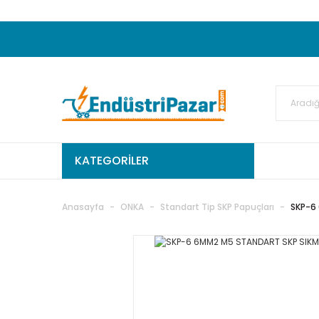
20.000TL ve Üzeri Alışverişlerinizde KARGO
50.000,00TL ve Üzeri EMKO Ürünleri Alışverişleri
Ekstra %15 İskonto...
50.000,00TL ve Üzeri GEMO Ür
%5 EK İNDİRİM...
TC Standart
KATEGORİLER
Anasayfa
ONKA
Standart Tip SKP Papuçları
SKP-6