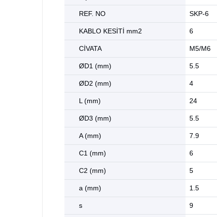
REF. NO
SKP-6
KABLO KESİTİ mm2
6
CİVATA
M5/M6
ØD1 (mm)
5.5
ØD2 (mm)
4
L (mm)
24
ØD3 (mm)
5.5
A (mm)
7.9
C1 (mm)
6
C2 (mm)
5
a (mm)
1.5
s
9