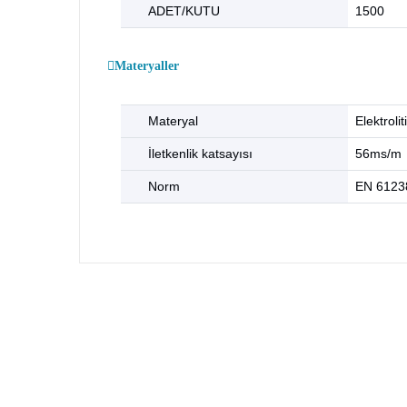
ADET/KUTU
1500
Materyaller
Materyal
Elektrolit
İletkenlik katsayısı
56ms/m
Norm
EN 6123
Bu ürünün fiyat bilgisi, resim, ürün açıklamalarında
Görüş ve önerileriniz için teşekkür ederiz.
Ürün resmi kalitesiz, bozuk veya görüntülenemiyor.
Ürün açıklamasında eksik bilgiler bulunuyor.