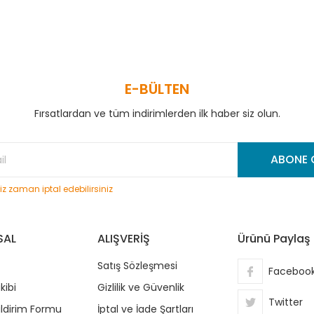
E-BÜLTEN
Fırsatlardan ve tüm indirimlerden ilk haber siz olun.
Gönder
ABONE 
niz zaman iptal edebilirsiniz
SAL
ALIŞVERİŞ
Ürünü Paylaş
Satış Sözleşmesi
Faceboo
kibi
Gizlilik ve Güvenlik
Twitter
ildirim Formu
İptal ve İade Şartları