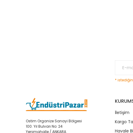
Ürün bilgilerinde hatalar bulunuyor.
Ürün fiyatı diğer sitelerden daha pahalı.
Bu ürüne benzer farklı alternatifler olmalı.
* istediği
KURUM
İletişim
Ostim Organize Sanayi Bölgesi
Kargo Ta
100. Yıl Bulvarı No: 24
Havale B
Yenimahalle / ANKARA