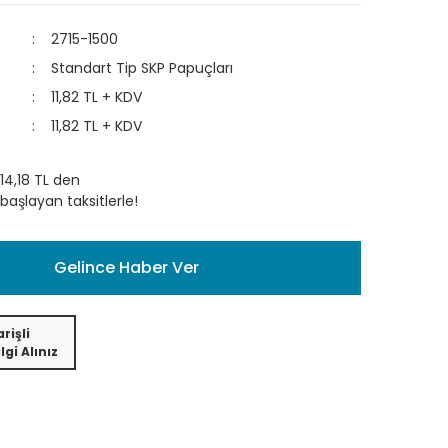
2715-1500
Standart Tip SKP Papuçları
11,82 TL + KDV
11,82 TL + KDV
14,18 TL den
başlayan taksitlerle!
Gelince Haber Ver
rişli
lgi Alınız