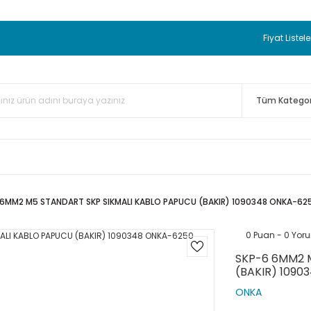
 BEDAVA
TC Standart Bayonet J Tip Termokupul Ürünlerinde 50 
nizde Sepette %5 EK İNDİRİM...
TC Standart Bayonet J Tip Term
Fiyat Listele
ünleri Alışverişlerinizde Sepette %3 EK İNDİRİM...
50.000,00TL 
 Bayonet J Tip Termokupul Ürünlerinde 100 Adet Alımlarda Se
 6MM2 M5 STANDART SKP SIKMALI KABLO PAPUCU (BAKIR) 1090348 ONKA-62
0 Puan - 0 Yor
SKP-6 6MM2 
(BAKIR) 1090
ONKA