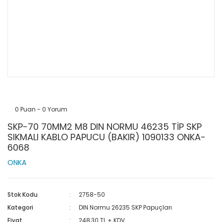
0 Puan - 0 Yorum
SKP-70 70MM2 M8 DIN NORMU 46235 TİP SKP
SIKMALI KABLO PAPUCU (BAKIR) 1090133 ONKA-
6068
ONKA
Stok Kodu
2758-50
Kategori
DIN Normu 26235 SKP Papuçları
Fiyat
248,30 TL + KDV