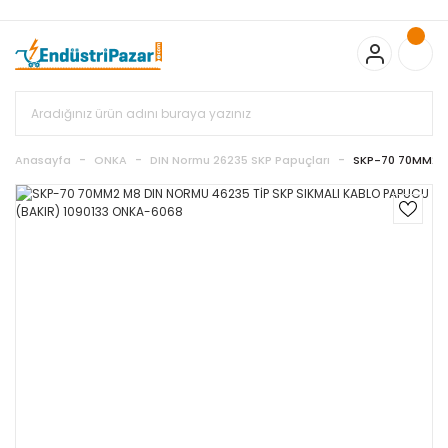
20.000TL ve Üzeri Alışverişlerinizde KARGO BEDAVA
TC Standart
Bayonet J Tip Termokupul Ürünlerinde 50 Adet Alımlarda
Sepette Ekstra %5 İskonto...
50.000,00TL ve Üzeri EMKO Ürünleri
Alışverişlerinizde Sepette %5 EK İNDİRİM...
TC Standart Bayonet J
Tip Termokupul Ürünlerinde 250 Adet Alımlarda Sepette Ekstra
%15 İskonto...
50.000,00TL ve Üzeri GEMO Ürünleri
Alışverişlerinizde Sepette %3 EK İNDİRİM...
50.000,00TL ve Üzeri
EMKO Ürünleri Alışverişlerinizde Sepette %5 EK İNDİRİM...
TC
Anasayfa
ONKA
DIN Normu 26235 SKP Papuçları
SKP-70 70MM2 M
Standart Bayonet J Tip Termokupul Ürünlerinde 100 Adet
Alımlarda Sepette Ekstra %10 İskonto...