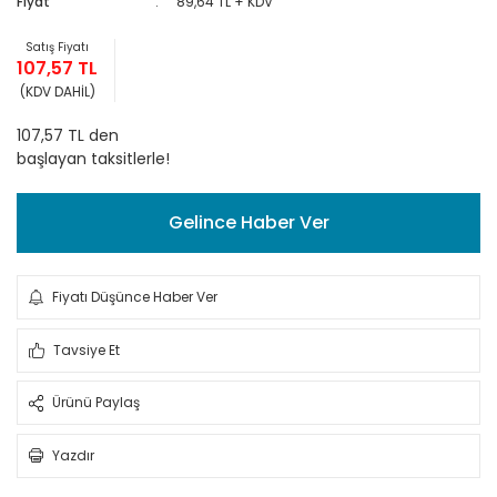
Fiyat
89,64 TL + KDV
Satış Fiyatı
107,57 TL
(KDV DAHİL)
107,57 TL den
başlayan taksitlerle!
Gelince Haber Ver
Fiyatı Düşünce Haber Ver
Tavsiye Et
Ürünü Paylaş
Yazdır