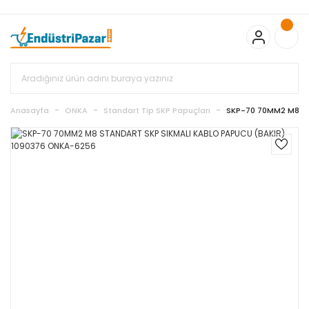
20.000TL ve Üzeri Alışverişlerinizde KARGO BEDAVA
TC Standart
Bayonet J Tip Termokupul Ürünlerinde 50 Adet Alımlarda
Sepette Ekstra %5 İskonto...
50.000,00TL ve Üzeri EMKO Ürünleri
Alışverişlerinizde Sepette %5 EK İNDİRİM...
TC Standart Bayonet J
Tip Termokupul Ürünlerinde 250 Adet Alımlarda Sepette Ekstra
%15 İskonto...
50.000,00TL ve Üzeri GEMO Ürünleri
Alışverişlerinizde Sepette %3 EK İNDİRİM...
50.000,00TL ve Üzeri
EMKO Ürünleri Alışverişlerinizde Sepette %5 EK İNDİRİM...
TC
Anasayfa
ONKA
Standart Tip SKP Papuçları
SKP-70 70MM2 M8 ST
Standart Bayonet J Tip Termokupul Ürünlerinde 100 Adet
Alımlarda Sepette Ekstra %10 İskonto...