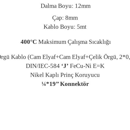
Dalma Boyu: 12mm
Çap: 8mm
Kablo Boyu: 5mt
400°C
Maksimum Çalışma Sıcaklığı
Örgü Kablo (Cam Elyaf+Cam Elyaf+Çelik Örgü, 2*
DIN/IEC-584
‘J’
FeCu-Ni E=K
Nikel Kaplı Prinç Koruyucu
¼*19’’ Konnektör