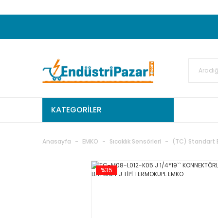
20.000TL ve Üzeri Alışverişlerinizde KARGO
50.000,00TL ve Üzeri EMKO Ürünleri Alışverişleri
Ekstra %15 İskonto...
50.000,00TL ve Üzeri GEMO Ür
%5 EK İNDİRİM...
TC Standart
KATEGORİLER
Anasayfa
EMKO
Sıcaklık Sensörleri
(TC) Standart 
%35