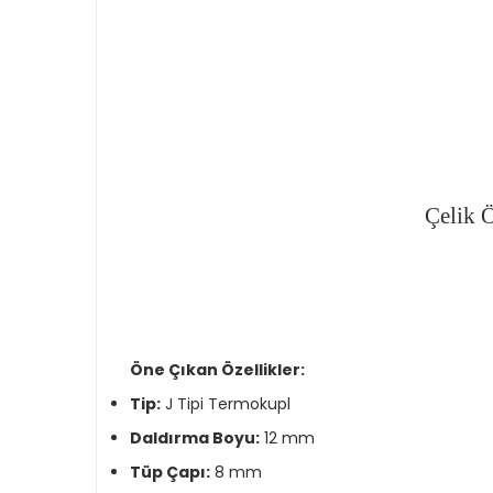
Çelik 
Öne Çıkan Özellikler:
Tip:
J Tipi Termokupl
Daldırma Boyu:
12 mm
Tüp Çapı:
8 mm