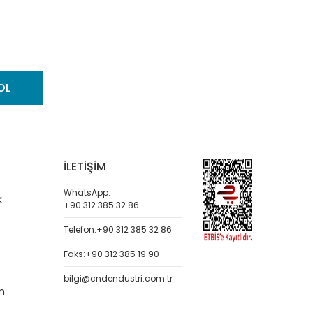
OL
İLETİŞİM
WhatsApp:
k
+90 312 385 32 86
Telefon:
+90 312 385 32 86
Faks:
+90 312 385 19 90
bilgi@cndendustri.com.tr
m