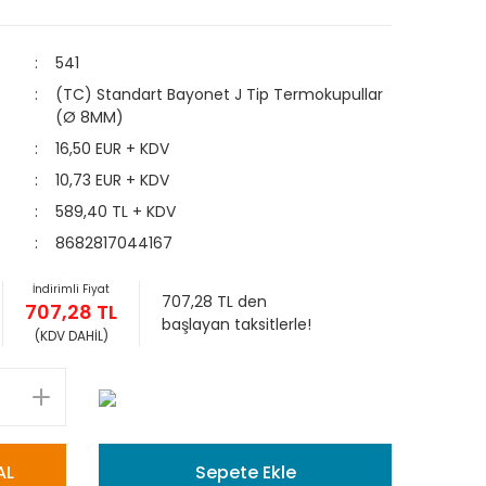
541
(TC) Standart Bayonet J Tip Termokupullar
(Ø 8MM)
16,50 EUR + KDV
10,73 EUR + KDV
589,40 TL + KDV
8682817044167
İndirimli Fiyat
707,28 TL den
707,28 TL
başlayan taksitlerle!
(KDV DAHİL)
AL
Sepete Ekle