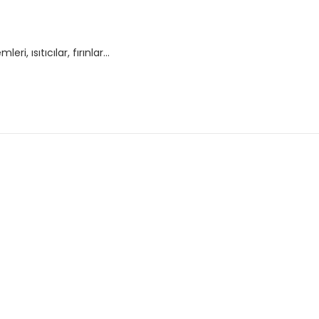
ri, ısıtıcılar, fırınlar...
 ve diğer konularda yetersiz gördüğünüz noktaları öneri formunu kullanar
Bu ürüne ilk yorumu siz yapın!
Yorum Yaz