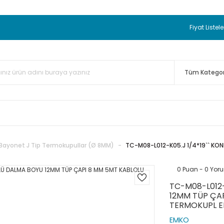
 BEDAVA
TC Standart Bayonet J Tip Termokupul Ürünlerinde 50 
nizde Sepette %5 EK İNDİRİM...
TC Standart Bayonet J Tip Term
Fiyat Listele
ünleri Alışverişlerinizde Sepette %3 EK İNDİRİM...
50.000,00TL 
 Bayonet J Tip Termokupul Ürünlerinde 100 Adet Alımlarda Se
Bayonet J Tip Termokupullar (Ø 8MM)
TC-M08-L012-K05.J 1/4*19`` KO
0 Puan - 0 Yor
TC-M08-L012-
12MM TÜP ÇAP
TERMOKUPL 
EMKO