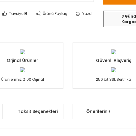
Tavsiye Et
Ürünü Paylaş
Yazdır
3 Günd
Kargo
Orjinal Ürünler
Güvenli Alışveriş
Ürünlerimiz %100 Orjinal
256 bit SSL Sertifika
Taksit Seçenekleri
Önerileriniz