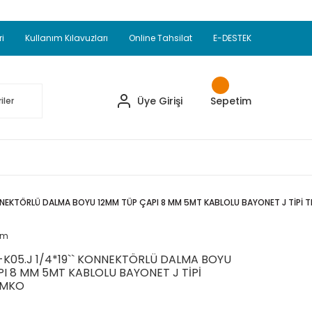
Adet Alımlarda Sepette Ekstra %5 İskonto...
okupul Ürünlerinde 250 Adet Alımlarda Sepette
ri
Kullanım Kılavuzları
Online Tahsilat
E-DESTEK
ve Üzeri EMKO Ürünleri Alışverişlerinizde Sepette
pette Ekstra %10 İskonto...
Üye Girişi
Sepetim
NNEKTÖRLÜ DALMA BOYU 12MM TÜP ÇAPI 8 MM 5MT KABLOLU BAYONET J TİPİ 
um
K05.J 1/4*19`` KONNEKTÖRLÜ DALMA BOYU
I 8 MM 5MT KABLOLU BAYONET J TİPİ
EMKO