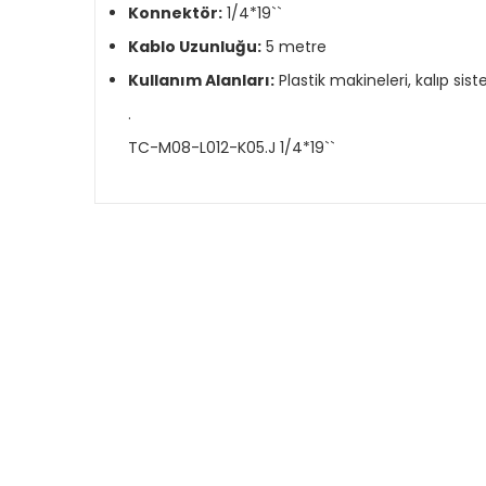
Konnektör:
1/4*19``
Kablo Uzunluğu:
5 metre
Kullanım Alanları:
Plastik makineleri, kalıp sistemle
.
TC-M08-L012-K05.J 1/4*19``
Bu ürünün fiyat bilgisi, resim, ürün açıklamalarında
Görüş ve önerileriniz için teşekkür ederiz.
Ürün resmi kalitesiz, bozuk veya görüntülenemiyor.
Ürün açıklamasında eksik bilgiler bulunuyor.
Ürün bilgilerinde hatalar bulunuyor.
Ürün fiyatı diğer sitelerden daha pahalı.
Bu ürüne benzer farklı alternatifler olmalı.