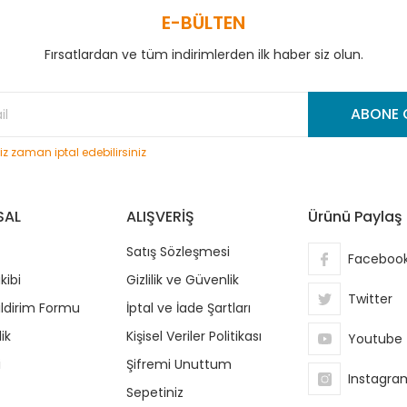
E-BÜLTEN
Fırsatlardan ve tüm indirimlerden ilk haber siz olun.
Gönder
ABONE 
niz zaman iptal edebilirsiniz
SAL
ALIŞVERİŞ
Ürünü Paylaş
Satış Sözleşmesi
Faceboo
kibi
Gizlilik ve Güvenlik
Twitter
ildirim Formu
İptal ve İade Şartları
ik
Kişisel Veriler Politikası
Youtube
i
Şifremi Unuttum
Instagra
Sepetiniz