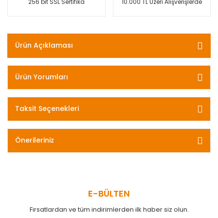
256 bit SSL Sertifika
10.000 TL Üzeri Alışverişlerde
Ürün Açıklaması
Ürün Yorumları
Taksit Seçenekleri
Önerileriniz
E-BÜLTEN
Fırsatlardan ve tüm indirimlerden ilk haber siz olun.