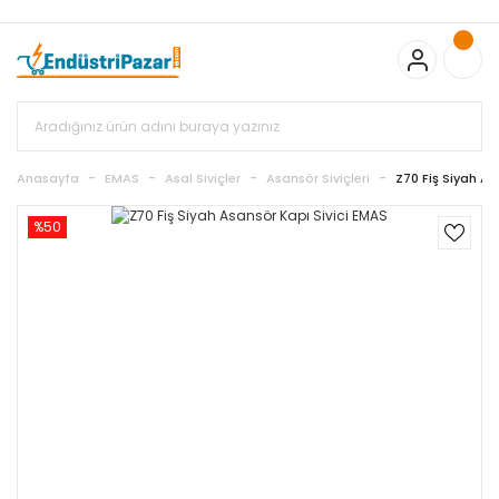
20.000TL ve Üzeri Alışverişlerinizde KARGO BEDAVA
TC Standart
Bayonet J Tip Termokupul Ürünlerinde 50 Adet Alımlarda
Sepette Ekstra %5 İskonto...
50.000,00TL ve Üzeri EMKO Ürünleri
Alışverişlerinizde Sepette %5 EK İNDİRİM...
TC Standart Bayonet J
Tip Termokupul Ürünlerinde 250 Adet Alımlarda Sepette Ekstra
%15 İskonto...
50.000,00TL ve Üzeri GEMO Ürünleri
Alışverişlerinizde Sepette %3 EK İNDİRİM...
50.000,00TL ve Üzeri
EMKO Ürünleri Alışverişlerinizde Sepette %5 EK İNDİRİM...
TC
Anasayfa
EMAS
Asal Siviçler
Asansör Siviçleri
Z70 Fiş Siyah As
Standart Bayonet J Tip Termokupul Ürünlerinde 100 Adet
Alımlarda Sepette Ekstra %10 İskonto...
%50