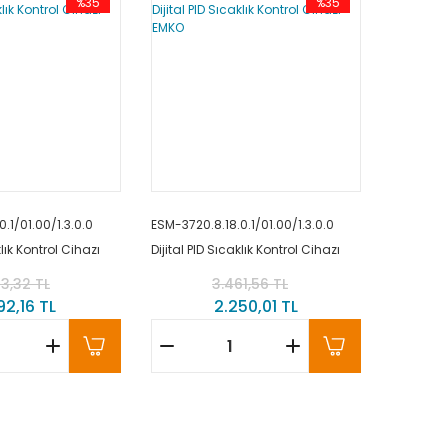
%35
%35
.1/01.00/1.3.0.0
ESM-3720.8.18.0.1/01.00/1.3.0.0
klık Kontrol Cihazı
Dijital PID Sıcaklık Kontrol Cihazı
EMKO
3,32 TL
3.461,56 TL
92,16 TL
2.250,01 TL