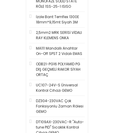
MONOFAZE SOLİD STATE
RÖLE 1SS-25-1 ISISO
İzole Bant Temflex 1300E
18mm*9,15mt Siyah 3M
2,5mm2 MRK SERİSİ VİDALI
RAY KLEMENS ONKA
MA111 Mandallı Anahtar
On-Off SPST 2 Vidalı EMAS
ODB21-PG16 POLYAMİD PG
DİŞ GEÇMELİ RAKOR SİYAH
ORTAÇ
UC107-24V-S Üniversal
Kontrol Cihazı GEMO
DZ304-230VAC Çok
Fonksiyonlu Zaman Rölesi
GEMO
DT109AX-230VAC-R ''Auto-
tune PID'' Sıcaklık Kontrol
Cihazı GEMO