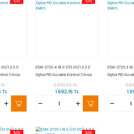
%35
%35
.00/1.3.0.0
ESM-3720.4.18.0.1/01.00/1.3.0.0
ESM-3720.3.18.0
ontrol Cihazı
Dijital PID Sıcaklık Kontrol Cihazı
Dijital PID Sıca
EMKO
EMKO
 TL
2.603,32 TL
2.60
6 TL
1.692,16 TL
1.6
%35
%35