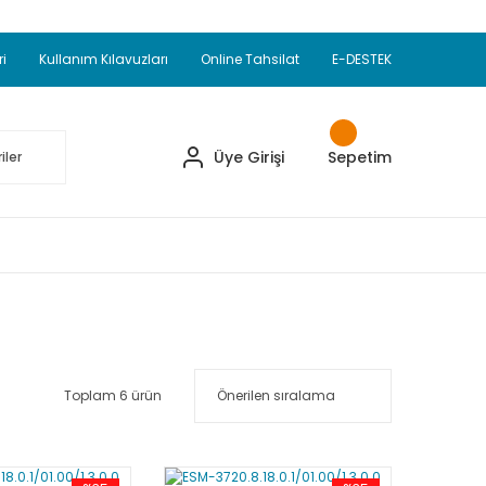
Adet Alımlarda Sepette Ekstra %5 İskonto...
okupul Ürünlerinde 250 Adet Alımlarda Sepette
ri
Kullanım Kılavuzları
Online Tahsilat
E-DESTEK
ve Üzeri EMKO Ürünleri Alışverişlerinizde Sepette
pette Ekstra %10 İskonto...
Üye Girişi
Sepetim
Toplam 6 ürün