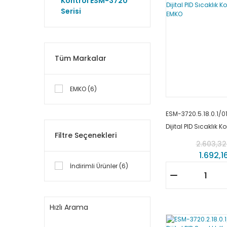
Kontrol ESM-3720
Serisi
Tüm Markalar
EMKO (6)
ESM-3720.5.18.0.1/01
Dijital PID Sıcaklık K
Filtre Seçenekleri
EMKO
2.603,32
1.692,1
İndirimli Ürünler (6)
Hızlı Arama