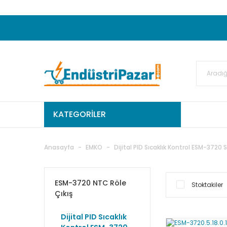
20.000TL ve Üzeri Alışverişlerinizde KARGO
50.000,00TL ve Üzeri EMKO Ürünleri Alışverişleri
Ekstra %15 İskonto...
50.000,00TL ve Üzeri GEMO Ür
%5 EK İNDİRİM...
TC Standart
KATEGORİLER
Anasayfa
EMKO
Dijital PID Sıcaklık Kontrol ESM-3720 S
ESM-3720 NTC Röle
Stoktakiler
Çıkış
Dijital PID Sıcaklık