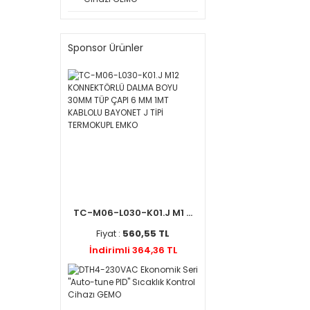
Sponsor Ürünler
TC-M06-L030-K01.J M1 ...
Fiyat :
560,55 TL
İndirimli 364,36 TL