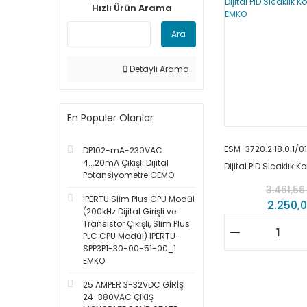
Hızlı Ürün Arama
Ara
Detaylı Arama
En Populer Olanlar
ESM-3720.2.18.0.1/01
DP102-mA-230VAC
4...20mA Çıkışlı Dijital
Dijital PID Sıcaklık K
Potansiyometre GEMO
EMKO
3.461,56
IPERTU Slim Plus CPU Modül
2.250,0
(200kHz Dijital Girişli ve
Transistör Çıkışlı, Slim Plus
PLC CPU Modül) IPERTU-
SPP3P1-30-00-51-00_1
EMKO
25 AMPER 3-32VDC GİRİŞ
24-380VAC ÇIKIŞ