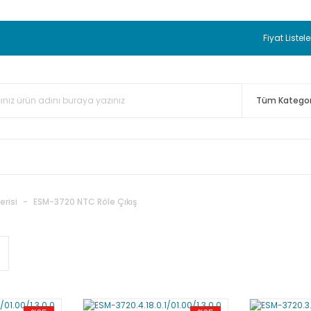
 BEDAVA
TC Standart Bayonet J Tip Termokupul Ürünlerinde 50 
nizde Sepette %5 EK İNDİRİM...
TC Standart Bayonet J Tip Term
Fiyat Listele
ünleri Alışverişlerinizde Sepette %3 EK İNDİRİM...
50.000,00TL 
 Bayonet J Tip Termokupul Ürünlerinde 100 Adet Alımlarda Se
erisi
ESM-3720 NTC Röle Çıkış